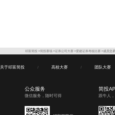
叩富简投
>
简投赛场
>
证券公司大赛
>
爱建证券考核比赛
>成员交
关于叩富简投
高校大赛
团队大赛
/
/
公众服务
简投AP
微信服务，随时可得
跟牛人，