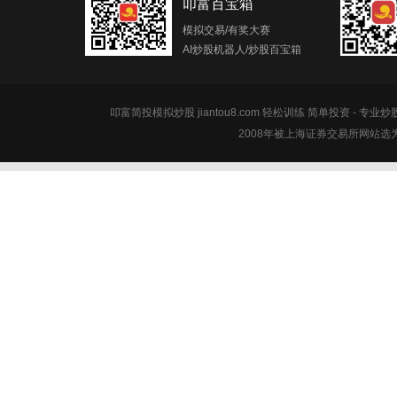
叩富百宝箱
模拟交易/有奖大赛
AI炒股机器人/炒股百宝箱
叩富简投模拟炒股 jiantou8.com 轻松训练 简单投资 - 专业
2008年被上海证券交易所网站