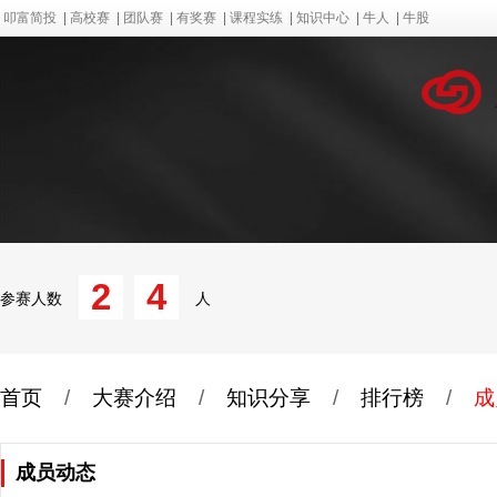
叩富简投
|
高校赛
|
团队赛
|
有奖赛
|
课程实练
|
知识中心
|
牛人
|
牛股
2
4
参赛人数
人
首页
/
大赛介绍
/
知识分享
/
排行榜
/
成
成员动态