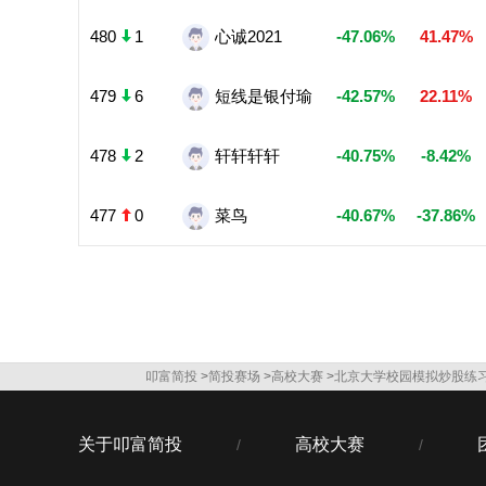
480
1
心诚2021
-47.06%
41.47%
479
6
短线是银付瑜
-42.57%
22.11%
478
2
轩轩轩轩
-40.75%
-8.42%
477
0
菜鸟
-40.67%
-37.86%
叩富简投
>
简投赛场
>
高校大赛
>
北京大学校园模拟炒股练
关于叩富简投
高校大赛
/
/