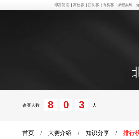
叩富简投
|
高校赛
|
团队赛
|
有奖赛
|
课程实练
|
8
0
3
参赛人数
人
首页
/
大赛介绍
/
知识分享
/
排行