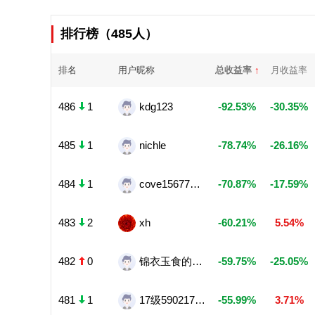
排行榜（485人）
排名
用户昵称
总收益率
↑
月收益率
486
1
kdg123
-92.53%
-30.35%
485
1
nichle
-78.74%
-26.16%
484
1
cove15677634931
-70.87%
-17.59%
483
2
xh
-60.21%
5.54%
482
0
锦衣玉食的鼠贝
-59.75%
-25.05%
481
1
17级5902170023
-55.99%
3.71%