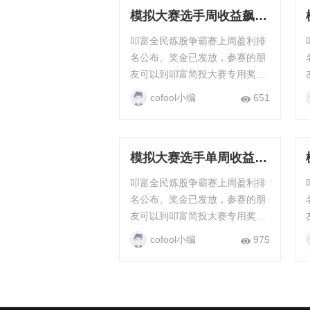
模拟大赛选手周收益飙升
23.57%，交易技艺超
叩富全民炼股争霸赛上周盈利排
群！
名公布、奖金已发放，参赛的朋
友可以到叩富简投大赛专用奖金
钱包查看，只要满20元就能直接
cofool小编
651
提现，每周每月都有现金奖励。
“全民炼股”争霸赛...
模拟大赛选手单周收益
38.23%，一骑绝尘
叩富全民炼股争霸赛上周盈利排
名公布、奖金已发放，参赛的朋
友可以到叩富简投大赛专用奖金
钱包查看，只要满20元就能直接
cofool小编
975
提现，每周每月都有现金奖励。
“全民炼股”争霸赛...