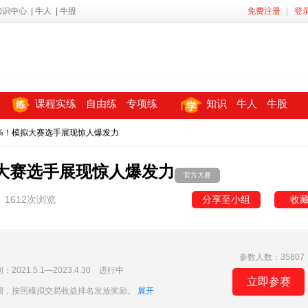
知识中心
|
牛人
|
牛股
免费注册
登
课程实练
自由练
专项练
知识
牛人
牛股
3%！模拟大赛选手展现惊人爆发力
拟大赛选手展现惊人爆发力
官方大赛
1612次浏览
分享至小组
收
参数人数：35807
21.5.1—2023.4.30 进行中
立即参赛
期，按照模拟交易收益排名发放奖励。
展开