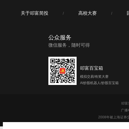
关于叩富简投
高校大赛
/
/
公众服务
微信服务，随时可得
叩富百宝箱
模拟交易/有奖大赛
AI炒股机器人/炒股百宝箱
叩富简
广播
2008年被上海证