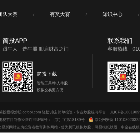
团队大赛
有奖大赛
知识中心
/
/
/
简投APP
联系我们
跟牛人，选牛股 叩启财富之门
客服热线：010-
简投下载
智能工具/牛人牛股
模拟交易更方便
投模拟炒股 cofool.com 轻松训练 简单投资 - 专业炒股练习平台
京ICP备1801909
电视节目制作经营许可证编号：（京）字第18189号
京公网安备 11010802032
券交易所网站选为投资者教育训练网站
- 曾为腾讯模拟炒股，网易模拟炒股，中金在线