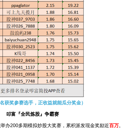
名获奖参赛选手，正收益就能瓜分奖金）
叩富『全民炼股』争霸赛
积举办200多期模拟炒股大奖赛，累积派发现金奖励近
百万
。