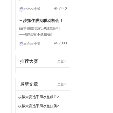
7440
cofool小编
三步抓住股期联动机会！
如何利用期货波动抓股票涨停！
——期货炒家不愿透露的...
7080
cofool小编
推荐大赛
全部>
最新文章
全部>
模拟大赛选手周收益飙升23.57%，交易技艺超群！
模拟大赛选手周收益狂飙25.16%，展现非凡操盘水平！