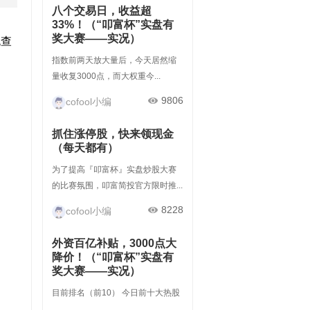
八个交易日，收益超
33%！（“叩富杯”实盘有
奖大赛——实况）
包查
指数前两天放大量后，今天居然缩
量收复3000点，而大权重今...
9806
cofool小编
抓住涨停股，快来领现金
（每天都有）
为了提高『叩富杯』实盘炒股大赛
的比赛氛围，叩富简投官方限时推...
8228
cofool小编
外资百亿补贴，3000点大
降价！（“叩富杯”实盘有
奖大赛——实况）
目前排名（前10） 今日前十大热股
...