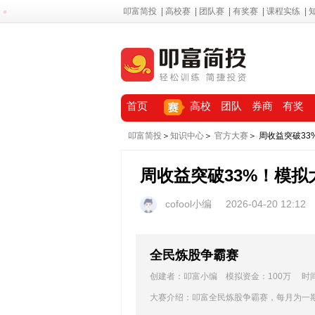
叩富简投
|
高校赛
|
团队赛
|
有奖赛
|
课程实练
|
首页
高校
团队
券商
有奖
叩富简投
＞
知识中心
＞
官方大赛
＞ 周收益突破3
周收益突破33%！模
cofool小编
2026-04-20 12:12
全民炼股争霸赛
创建者：叩富小编 模拟资金：100万 时间：20
大赛介绍：叩富全民炼股争霸赛，每月为一