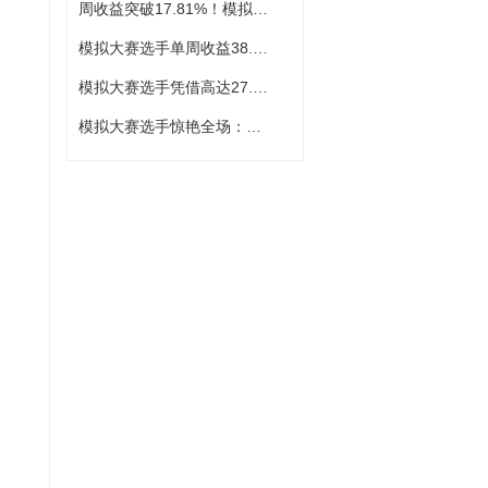
周收益突破17.81%！模拟大赛选手展现惊人爆发力
模拟大赛选手单周收益38.23%，一骑绝尘
模拟大赛选手凭借高达27.82%的单周收益率强势登顶
模拟大赛选手惊艳全场：单周收益率高达43.18%，强势登顶冠军宝座