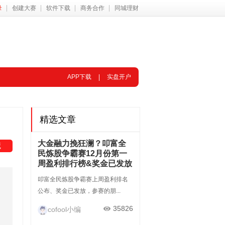
录
创建大赛
软件下载
商务合作
同城理财
APP下载
实盘开户
精选文章
大金融力挽狂澜？叩富全
藏
民炼股争霸赛12月份第一
周盈利排行榜&奖金已发放
叩富全民炼股争霸赛上周盈利排名
公布、奖金已发放，参赛的朋...
35826
cofool小编