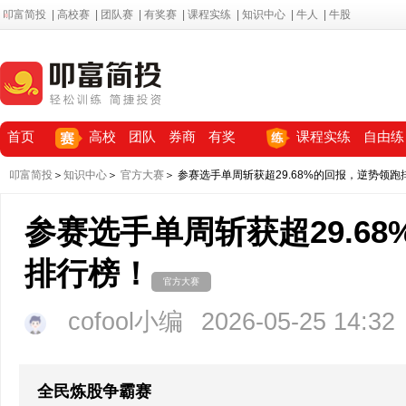
叩富简投
|
高校赛
|
团队赛
|
有奖赛
|
课程实练
|
知识中心
|
牛人
|
牛股
首页
高校
团队
券商
有奖
课程实练
自由练
叩富简投
＞
知识中心
＞
官方大赛
＞ 参赛选手单周斩获超29.68%的回报，逆势领跑
参赛选手单周斩获超29.6
排行榜！
官方大赛
cofool小编
2026-05-25 14:32
全民炼股争霸赛