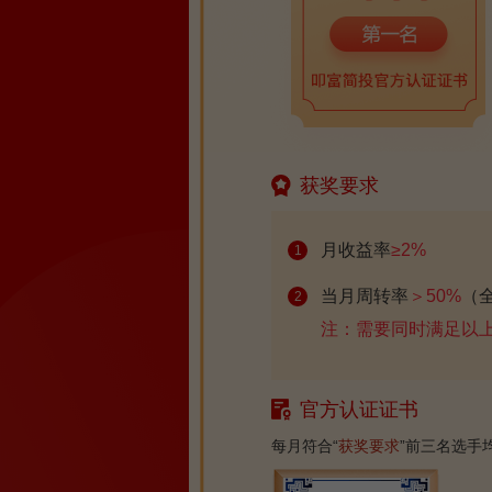
获奖要求
月收益率
≥2%
1
当月周转率
＞50%
（
2
注：需要同时满足以
官方认证证书
每月符合“
获奖要求
”前三名选手