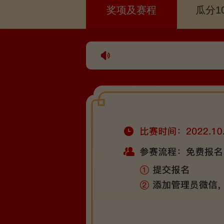
奖项及赛程
瓜分1