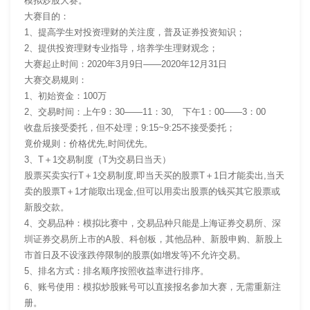
模拟炒股大赛。
大赛目的：
1、提高学生对投资理财的关注度，普及证券投资知识；
2、提供投资理财专业指导，培养学生理财观念；
大赛起止时间：2020年3月9日——2020年12月31日
大赛交易规则：
1、初始资金：100万
2、交易时间：上午9：30——11：30, 下午1：00——3：00
收盘后接受委托，但不处理；9:15~9:25不接受委托；
竟价规则：价格优先,时间优先。
3、T＋1交易制度（T为交易日当天）
股票买卖实行T＋1交易制度,即当天买的股票T＋1日才能卖出,当天
卖的股票T＋1才能取出现金,但可以用卖出股票的钱买其它股票或
新股交款。
4、交易品种：模拟比赛中，交易品种只能是上海证券交易所、深
圳证券交易所上市的A股、科创板，其他品种、新股申购、新股上
市首日及不设涨跌停限制的股票(如增发等)不允许交易。
5、排名方式：排名顺序按照收益率进行排序。
6、账号使用：模拟炒股账号可以直接报名参加大赛，无需重新注
册。