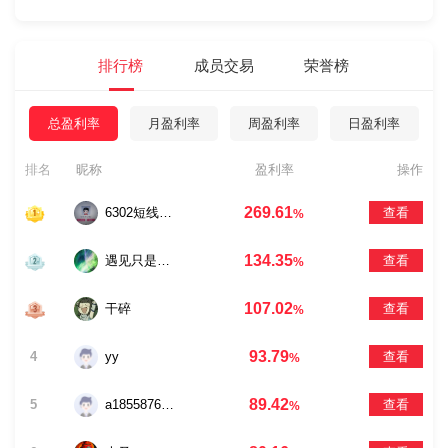
排行榜
成员交易
荣誉榜
总盈利率
月盈利率
周盈利率
日盈利率
排名
昵称
盈利率
操作
269.61
6302短线是银辉辉
查看
%
134.35
遇见只是打了个照面
查看
%
107.02
干碎
查看
%
93.79
4
yy
查看
%
89.42
5
a18558766809
查看
%