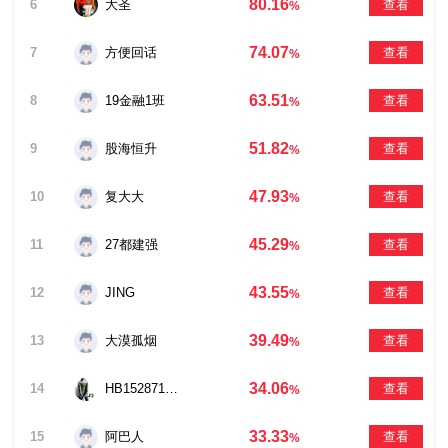
80.16
6
大圣
查看
%
74.07
7
方便回话
查看
%
63.51
8
19金融1班
查看
%
51.82
9
股海恒升
查看
%
47.93
10
复大大
查看
%
45.29
11
27都建强
查看
%
43.55
12
JING
查看
%
39.49
13
大漠孤烟
查看
%
34.06
14
HB15287164325
查看
%
33.33
15
阿巴人
查看
%