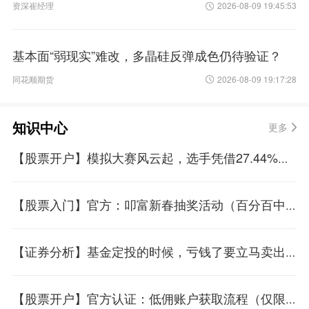
资深崔经理
2026-08-09 19:45:53
基本面“弱现实”难改，多晶硅反弹成色仍待验证？
同花顺期货
2026-08-09 19:17:28
知识中心
更多
【股票开户】模拟大赛风云起，选手凭借27.44%周收益率遥遥领先
【股票入门】官方：叩富新春抽奖活动（百分百中奖）
【证券分析】基金定投的时候，亏钱了要立马卖出吗？
【股票开户】官方认证：低佣账户获取流程（仅限50个名额）