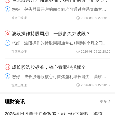
您好：包头股票开户的佣金标准可通过联系券商客户经理协商申请合适费率，现行交易费率主要包含佣金、过户费等项目。咱们来拆解下细节，您就清楚了首先，直接通过官网或APP开户的佣金...
A
首席王经理
2026-08-09 22:29:00
波段操作持股周期，一般多久算波段？
Q
您好：波段操作的持股周期通常在1周到6个月之间，具体时长需结合市场趋势、标的走势及个人操作策略灵活调整，没有绝对固定的标准。我来帮您拆解下，您就明白其中逻辑了。波段操作的核...
A
首席王经理
2026-08-09 22:28:50
成长股选股标准，核心看哪些指标？
Q
您好：成长股选股核心可聚焦盈利增长能力、营收扩张速度、经营现金流健康度这三大核心指标。我来帮您拆解下，这样您更容易理解：首先，盈利增长是成长股的核心动力，只有持续稳定的净利...
A
首席王经理
2026-08-09 22:28:39
理财资讯
更多
2026杭州股票开户全攻略：线上线下流程、渠道对比与本地避坑攻略