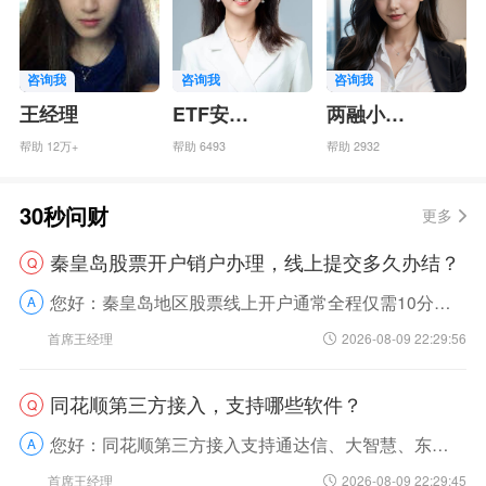
咨询我
咨询我
咨询我
王经理
ETF安老师
两融小嫒经理
帮助 12万+
帮助 6493
帮助 2932
30秒问财
更多
秦皇岛股票开户销户办理，线上提交多久办结？
Q
您好：秦皇岛地区股票线上开户通常全程仅需10分钟左右即可办结，线上销户的办结时长则需根据账户状态而定，一般1-3个工作日内完成。我来帮您拆解下背后的逻辑和实操注意事项。线上...
A
首席王经理
2026-08-09 22:29:56
同花顺第三方接入，支持哪些软件？
Q
您好：同花顺第三方接入支持通达信、大智慧、东方财富等主流证券交易软件，同时适配多数头部券商自研的官方交易APP。我来帮您拆解下相关内容：首先，这些软件覆盖了不同用户的操作习...
A
首席王经理
2026-08-09 22:29:45