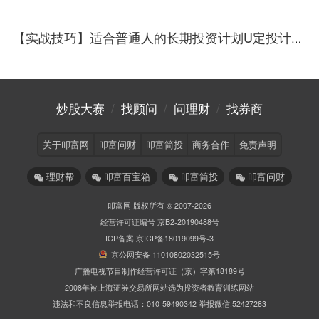
【实战技巧】适合普通人的长期投资计划U定投计划上线！
炒股大赛
/
找顾问
/
问理财
/
找券商
关于叩富网
叩富问财
叩富简投
商务合作
免责声明
理财帮
叩富百宝箱
叩富简投
叩富问财
叩富网 版权所有 © 2007-2026
经营许可证编号 京B2-20190488号
ICP备案 京ICP备18019099号-3
京公网安备 11010802032515号
广播电视节目制作经营许可证（京）字第18189号
2008年被上海证券交易所网站选为投资者教育训练网站
违法和不良信息举报电话：010-59490342 举报微信:52427283