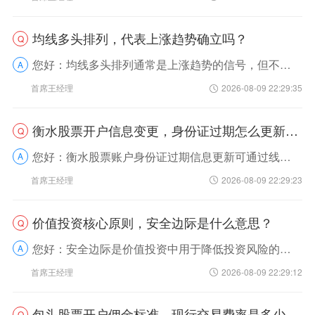
均线多头排列，代表上涨趋势确立吗？
Q
您好：均线多头排列通常是上涨趋势的信号，但不能直接等同于上涨趋势完全确立。我来帮您拆解下其中的逻辑：均线多头排列指的是短、中、长期均线从上到下依次排列，股价运行在各均线之上...
A
首席王经理
2026-08-09 22:29:35
衡水股票开户信息变更，身份证过期怎么更新？(附更新指南)
Q
您好：衡水股票账户身份证过期信息更新可通过线上自主办理和线下临柜办理两种方式完成。身份证过期后会限制账户多项功能，比如无法进行银证转账、股票买卖等，建议及时完成更新。我来帮...
A
首席王经理
2026-08-09 22:29:23
价值投资核心原则，安全边际是什么意思？
Q
您好：安全边际是价值投资中用于降低投资风险的核心原则，指的是投资标的的买入价格远低于其估算的内在价值所形成的缓冲空间。我来帮您拆解下，您就明白了首先，咱们做价值投资时，很难...
A
首席王经理
2026-08-09 22:29:12
包头股票开户佣金标准，现行交易费率是多少？(附费率表)
Q