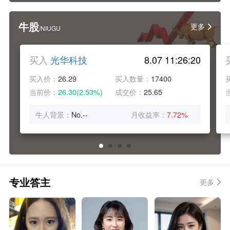
牛股
更多
/NIUGU
买入
光华科技
8.07 11:26:20
买入价：
26.29
买入数量：
17400
当前价：
26.30(2.53%)
成交价：
25.65
牛人背景：
No.--
月收益率：
7.72%
专业答主
更多