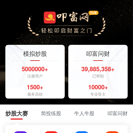
模拟炒股
叩富问财
5000000+
39,885,358+
注册用户
已帮助
1500+
10000+
服务高校
专业答主
炒股大赛
简投练股
牛人牛股
叩富问财