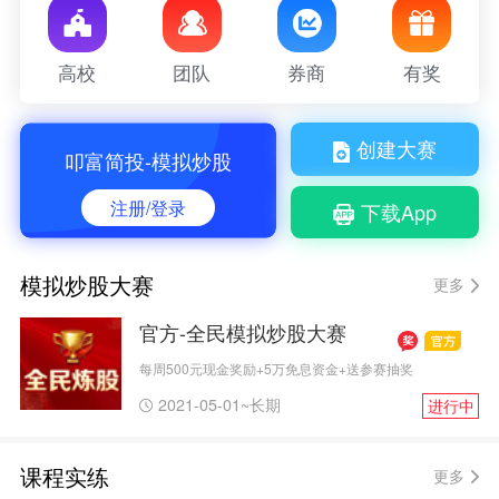
高校
团队
券商
有奖
创建大赛
叩富简投-模拟炒股
注册/登录
下载App
模拟炒股大赛
更多
官方-全民模拟炒股大赛
每周500元现金奖励+5万免息资金+送参赛抽奖
2021-05-01~长期
进行中
课程实练
更多