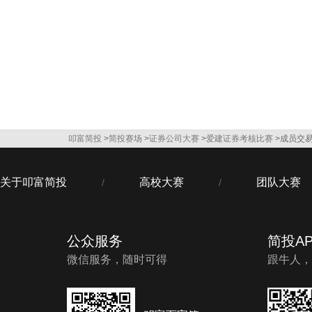
叩富简投
>
简投赛场
>
证券公司大赛
>
爱建证券考核比赛
>成员交
关于叩富简投
高校大赛
团队大赛
/
/
公众服务
简投AP
微信服务，随时可得
跟牛人，