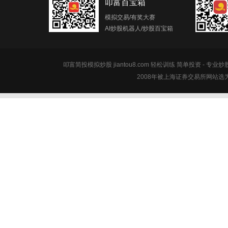
叩富百宝箱
模拟交易/有奖大赛
AI炒股机器人/炒股百宝箱
叩富简投模拟炒股 jiantou8.com 轻松训练 简单投资 - 专业
2008年被上海证券交易所网站