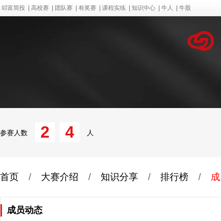
叩富简投
|
高校赛
|
团队赛
|
有奖赛
|
课程实练
|
知识中心
|
牛人
|
牛股
2
4
参赛人数
人
首页
/
大赛介绍
/
知识分享
/
排行榜
/
成
成员动态