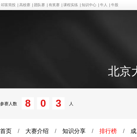
叩富简投
|
高校赛
|
团队赛
|
有奖赛
|
课程实练
|
知识中心
|
牛人
|
牛股
北京
8
0
3
参赛人数
人
首页
/
大赛介绍
/
知识分享
/
排行榜
/
成