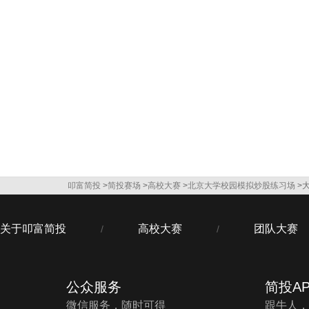
叩富简投
>
简投赛场
>
高校大赛
>
北京大学校园模拟炒股练习场
>
关于叩富简投
高校大赛
团队大赛
/
/
公众服务
简投AP
微信服务，随时可得
跟牛人，