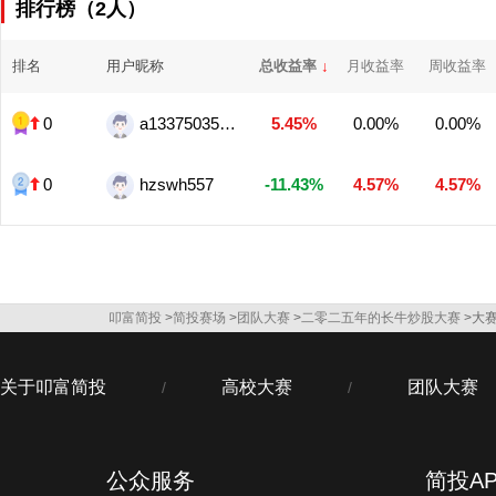
排行榜（2人）
排名
用户昵称
总收益率
↓
月收益率
周收益率
0
a13375035518
5.45%
0.00%
0.00%
0
hzswh557
-11.43%
4.57%
4.57%
叩富简投
>
简投赛场
>
团队大赛
>
二零二五年的长牛炒股大赛
>大
关于叩富简投
高校大赛
团队大赛
/
/
公众服务
简投AP