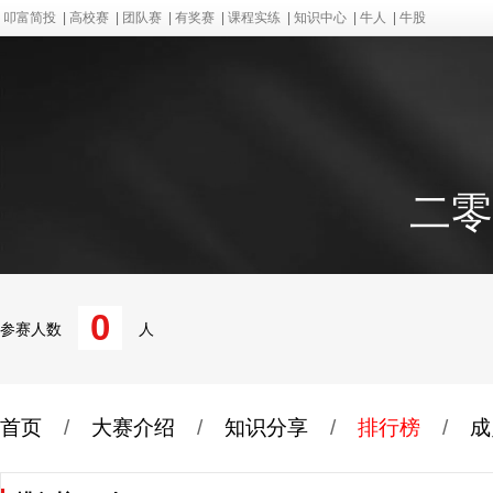
叩富简投
|
高校赛
|
团队赛
|
有奖赛
|
课程实练
|
知识中心
|
牛人
|
牛股
二零
0
参赛人数
人
首页
/
大赛介绍
/
知识分享
/
排行榜
/
成