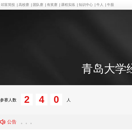
叩富简投
|
高校赛
|
团队赛
|
有奖赛
|
课程实练
|
知识中心
|
牛人
|
牛股
青岛大学
2
4
0
参赛人数
人
公告
。。。