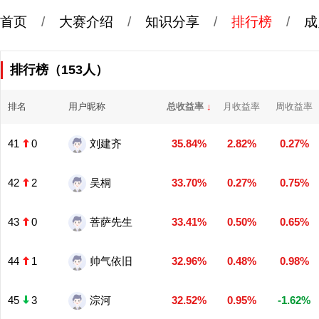
首页
/
大赛介绍
/
知识分享
/
排行榜
/
成
排行榜（153人）
排名
用户昵称
总收益率
↓
月收益率
周收益率
41
0
刘建齐
35.84%
2.82%
0.27%
42
2
吴桐
33.70%
0.27%
0.75%
43
0
菩萨先生
33.41%
0.50%
0.65%
44
1
帅气依旧
32.96%
0.48%
0.98%
45
3
淙河
32.52%
0.95%
-1.62%