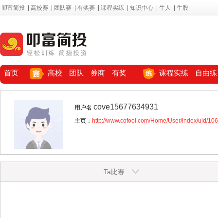
叩富简投
|
高校赛
|
团队赛
|
有奖赛
|
课程实练
|
知识中心
|
牛人
|
牛股
首页
高校
团队
券商
有奖
课程实练
自由练
cove15677634931
用户名
主页：
http://www.cofool.com/Home/User/index/uid/10
Ta比赛