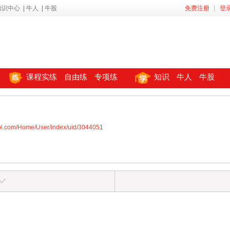
知识中心
|
牛人
|
牛股
免费注册
登
课程实练
自由练
专项练
知识
牛人
牛股
ool.com/Home/User/index/uid/3044051