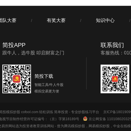
团队大赛
有奖大赛
知识中心
/
/
/
简投APP
联系我们
跟牛人，选牛股 叩启财富之门
客服热线：010-
简投下载
智能工具/牛人牛股
模拟交易更方便
投模拟炒股 cofool.com 轻松训练 简单投资 - 专业炒股练习平台
京ICP备1801909
电视节目制作经营许可证编号：（京）字第18189号
京公网安备 11010802032
券交易所网站选为投资者教育训练网站
- 曾为腾讯模拟炒股，网易模拟炒股，中金在线