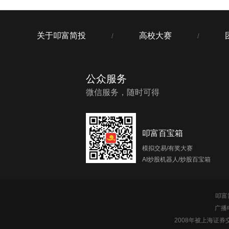
关于叩富简投
高校大赛
/
/
公众服务
微信服务，随时可得
叩富百宝箱
模拟交易/有奖大赛
AI炒股机器人/炒股百宝箱
叩富简
广播
2008年被上海证