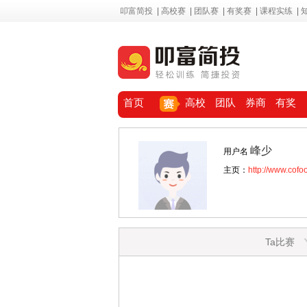
叩富简投
|
高校赛
|
团队赛
|
有奖赛
|
课程实练
|
首页
高校
团队
券商
有奖
峰少
用户名
主页：
http://www.cof
Ta比赛