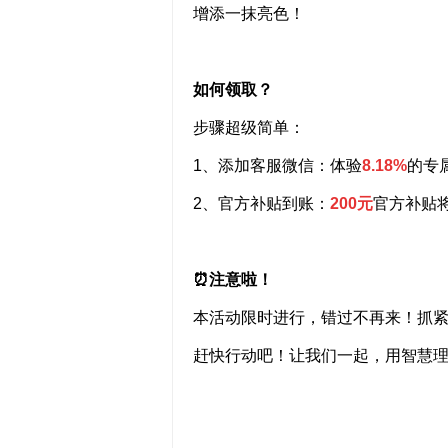
增添一抹亮色！
如何领取？
步骤超级简单：
1
、添加客服微信
：
体验
8.18%
的专
2
、官方补贴
到账：
2
00
元
官方补贴
⏰
注意啦！
本活动限时进行，错过不再来！抓
赶快行动吧！让我们一起，用智慧