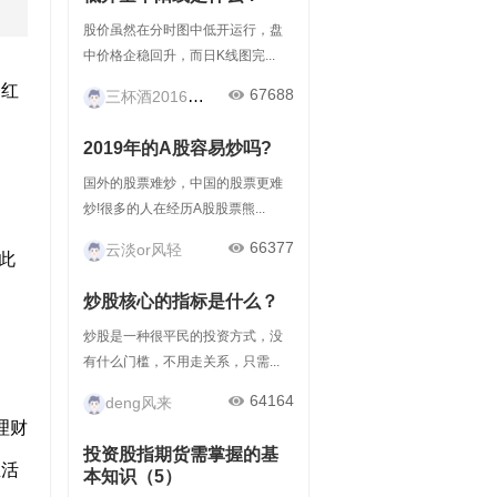
股价虽然在分时图中低开运行，盘
中价格企稳回升，而日K线图完...
金红
67688
三杯酒2016121212
2019年的A股容易炒吗?
国外的股票难炒，中国的股票更难
炒!很多的人在经历A股股票熊...
66377
云淡or风轻
此
炒股核心的指标是什么？
！
炒股是一种很平民的投资方式，没
有什么门槛，不用走关系，只需...
64164
deng风来
理财
投资股指期货需掌握的基
生活
本知识（5）