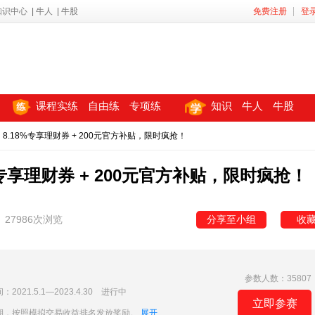
知识中心
|
牛人
|
牛股
免费注册
登
课程实练
自由练
专项练
知识
牛人
牛股
8.18%专享理财券 + 200元官方补贴，限时疯抢！
专享理财券 + 200元官方补贴，限时疯抢！
27986次浏览
分享至小组
收
参数人数：35807
21.5.1—2023.4.30 进行中
立即参赛
期，按照模拟交易收益排名发放奖励。
展开