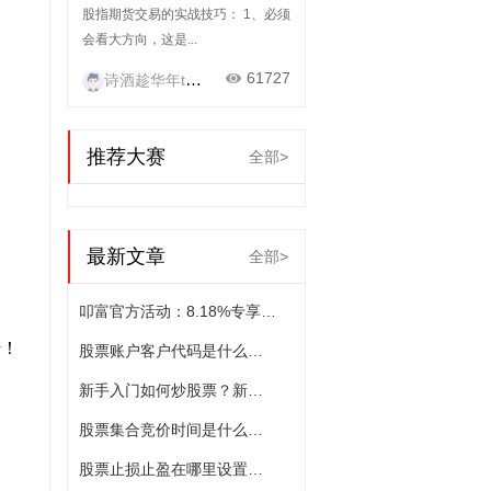
股指期货交易的实战技巧： 1、必须
会看大方向，这是...
61727
诗酒趁华年today?
推荐大赛
全部>
最新文章
全部>
叩富官方活动：8.18%专享理财券 + 200元官方补贴，限时疯抢！
始！
股票账户客户代码是什么意思？股票账户客户代码的含义
新手入门如何炒股票？新手炒股票要注意什么
股票集合竞价时间是什么时候？股票交易时间
股票止损止盈在哪里设置？止损挂单什么意思