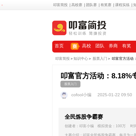
叩富简投
|
高校赛
|
团队赛
|
有奖赛
|
课程实练
|
首页
高校
团队
券商
有奖
叩富简投
＞
知识中心
＞
股票入门
＞ 叩富官方活动：
叩富官方活动：8.18%
股票入门
cofool小编
2025-01-22 09:50
全民炼股争霸赛
创建者：叩富小编 模拟资金：100万 时间：20
大赛介绍：叩富全民炼股争霸赛，每月为一