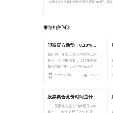
发现本站有涉嫌抄袭侵权/违法违规的内容，请发送邮
推荐相关阅读
叩富官方活动：8.18%专
享理财券 + 200元官方补
在新的一年里，我们为您精心筹
贴，限时疯抢！
备了一场理财盛宴，让您在享受
高收益的同时，还能收获满满的
现金红包！ 专享8.18%理财券，
cofool小编
27987
财富增值快车道！ 我们深知您对
财富的渴望与追求，为您准备了
高达8.18%...
股票集合竞价时间是什么
时候？股票交易时间
股票集合竞价时间是什么时
候? 每个交易日的9:15至
置? 