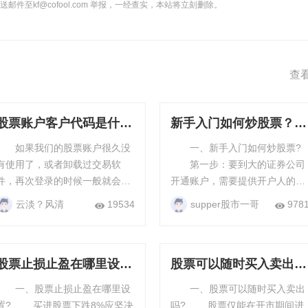
件至kf@cofool.com 举报，一经查实，本站将立刻删除。
查
股票账户客户代码是什么
新手入门如何炒股票？新
意思？股票账户客户代码
手炒股票要注意什么
如果我们的股票账户很久没
一、新手入门如何炒股票?
的含义
有使用了，或者卸载过交易软
第一步：要到大的证券公司
件，再次登录的时候一般就会需
开通账户，需要提供开户人的身
要输入客户代码，那么你知道股
份证原件及银行卡信息。如不方
云淡？风清
19534
supper股市一哥
978
票账户客户代码是什么意思吗?
便前往，可以预约其工作人员上
股票账户客户代码是什么意
门开户，审核通过就行。或许下
思? ...
载券商...
股票止损止盈在哪里设
股票可以随时买入卖出
置？止损挂单什么意思
吗？股票买入卖出规则
一、股票止损止盈在哪里设
一、股票可以随时买入卖出
买进股票下跌8%应坚决
吗? 股票仅能在开市期间进