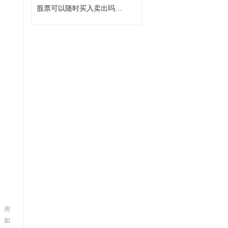
股票可以随时买入卖出吗？股票买入卖出规则
 用
。如