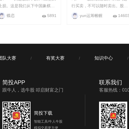
止损。这是我们从下中国象棋中
行买卖，不可以随时卖出。股票
得到的启示,下棋看7步,在被动局
只有在交易日的交易时间内才可
蝶恋
5891
yun运筹帷幄
1460
面时,一定要丢“卒”保“车”,保住了
以卖出，而交易时间为周一至周
资金才有翻盘的可能...
五的9:00-11:30和13:00-17:00.
此...
团队大赛
有奖大赛
知识中心
/
/
/
简投APP
联系我们
跟牛人，选牛股 叩启财富之门
客服热线：010-
简投下载
智能工具/牛人牛股
模拟交易更方便