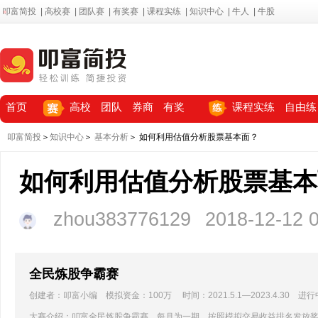
叩富简投
|
高校赛
|
团队赛
|
有奖赛
|
课程实练
|
知识中心
|
牛人
|
牛股
首页
高校
团队
券商
有奖
课程实练
自由练
叩富简投
＞
知识中心
＞
基本分析
＞ 如何利用估值分析股票基本面？
如何利用估值分析股票基本
zhou383776129
2018-12-12 
全民炼股争霸赛
创建者：叩富小编 模拟资金：100万 时间：2021.5.1—2023.4.30 进行
大赛介绍：叩富全民炼股争霸赛，每月为一期，按照模拟交易收益排名发放