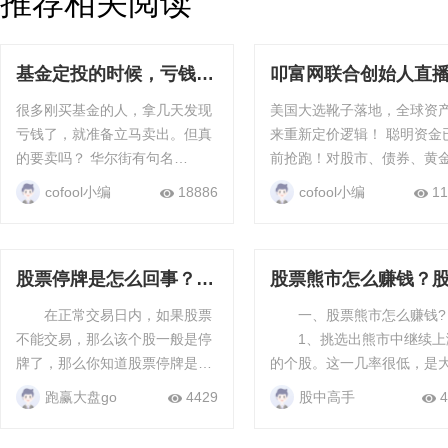
推荐相关阅读
基金定投的时候，亏钱了
叩富网联合创始人直
要立马卖出吗？
告：《美国大选将如
很多刚买基金的人，拿几天发现
美国大选靴子落地，全球资
响我们的资产》
亏钱了，就准备立马卖出。但真
来重新定价逻辑！ 聪明资金已提
的要卖吗？ 华尔街有句名
前抢跑！对股市、债券、黄
言：“闪电劈下来的时候，一定要
资产有什么影响？ 未来普通人的
cofool小编
18886
cofool小编
11
在场！” 意思很简单，就是不管
风险和机遇又在哪里？ 11月14
行情是涨是跌，我们必须保证自
日晚7点，叩富网联合创始人
己在场内，因为这...
何老师将会在直...
股票停牌是怎么回事？股
股票熊市怎么赚钱？
票停牌的原因
熊市注意什么
在正常交易日内，如果股票
一、股票熊市怎么赚钱?
不能交易，那么该个股一般是停
1、挑选出熊市中继续上
牌了，那么你知道股票停牌是怎
的个股。这一几率很低，是
么回事吗 ? 股票停牌是怎么
中的大神做的事情。 2、做
跑赢大盘go
4429
股中高手
4
回事? 引起股票停牌的原因
空股指期货。现阶段中国早
有很多种，不同原因所致的...
上海深圳300股指期货就能...