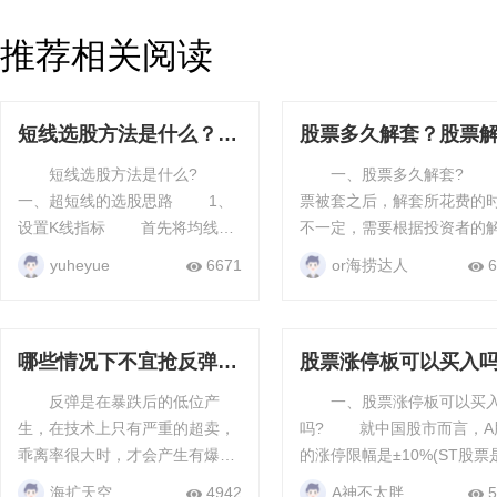
推荐相关阅读
短线选股方法是什么？超
股票多久解套？股票
短线选股思路
有哪些方法
短线选股方法是什么?
一、股票多久解套? 股
一、超短线的选股思路 1、
票被套之后，解套所花费的
设置K线指标 首先将均线指
不一定，需要根据投资者的
标设为5日、24日、72日、200
策略、市场行情、个股情况
yuheyue
6671
or海捞达人
6
日，然后将量线指标设为5日、
虑。 在牛市中，大盘处于上
60日。 ...
涨的趋势，个股普遍上涨。..
哪些情况下不宜抢反弹？
股票涨停板可以买入
抢反弹的注意事项
涨停板股票买入技巧
反弹是在暴跌后的低位产
一、股票涨停板可以买
些
生，在技术上只有严重的超卖，
吗? 就中国股市而言，A股
乖离率很大时，才会产生有爆发
的涨停限幅是±10%(ST股票
力的反弹，没有跌透的反弹则是
±5%)。股票涨停后，是代表
海扩天空
4942
A神不太胖
5