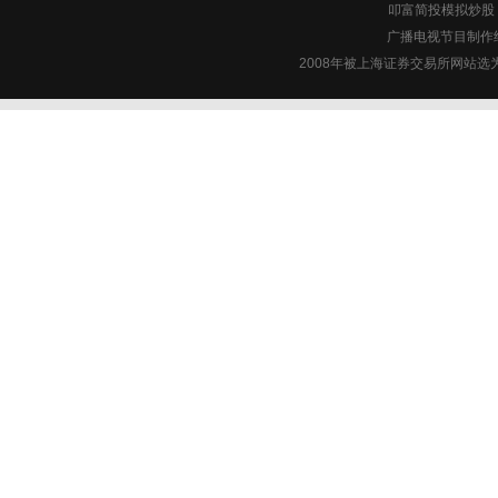
叩富简投模拟炒股 c
广播电视节目制作经
2008年被上海证券交易所网站