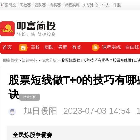
叩富简投
|
高校赛
|
团队赛
|
有奖赛
|
课程实练
|
知识中心
|
牛人
|
牛股
首页
高校
团队
券商
有奖
课程实练
自由练
叩富简投
＞
知识中心
＞
技术分析
＞ 股票短线做T+0的技巧有哪些？股票短线做T口
股票短线做T+0的技巧有哪
诀
技术分析
旭日暖阳
2023-07-03 14:54
全民炼股争霸赛