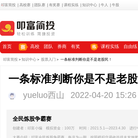
叩富简投
|
高校赛
|
团队赛
|
有奖赛
|
课程实练
|
知识中心
|
牛人
|
牛股
首页
高校
团队
券商
有奖
课程实练
自由练
叩富简投
＞
知识中心
＞
股票入门
＞ 一条标准判断你是不是老股民！
一条标准判断你是不是老股
yueluo西山
2022-04-20 15:26
全民炼股争霸赛
创建者：叩富小编 模拟资金：100万 时间：2021.5.1—2023.4.30 进行
大赛介绍：叩富全民炼股争霸赛，每月为一期，按照模拟交易收益排名发放