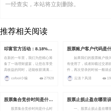
一经查实，本站将立刻删除。
推荐相关阅读
叩富官方活动：8.18%专
股票账户客户代码是
享理财券 + 200元官方补
意思？股票账户客户
在新的一年里，我们为您精心筹
如果我们的股票账户很
贴，限时疯抢！
的含义
备了一场理财盛宴，让您在享受
有使用了，或者卸载过交易
高收益的同时，还能收获满满的
件，再次登录的时候一般就
现金红包！ 专享8.18%理财券，
要输入客户代码，那么你知
cofool小编
27928
云淡？风清
19
财富增值快车道！ 我们深知您对
票账户客户代码是什么意思吗
财富的渴望与追求，为您准备了
股票账户客户代码是什
高达8.18%...
思? ...
股票集合竞价时间是什么
股票止损止盈在哪里
时候？股票交易时间
置？止损挂单什么意
股票集合竞价时间是什么时
一、股票止损止盈在哪