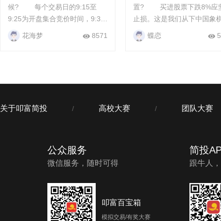
候? 每个交易日的9:15至
置? 买进股票下跌8%应坚决
9:25为开盘集合竞价时间，9:30
止损。这是我们从下中国象
至11:30、13:00至14:57为连续
得到的启示,下棋看7步,在被
花海梦
8571
蝶恋
5
竞价时间，14:57至15:00为收盘
面时,一定要丢“卒”保“车”,保
集合竞价时间。 基金、...
资金才有翻盘的可能...
关于叩富简投
高校大赛
团队大赛
/
/
公众服务
简投AP
微信服务，随时可得
跟牛人，
叩富百宝箱
模拟交易/有奖大赛