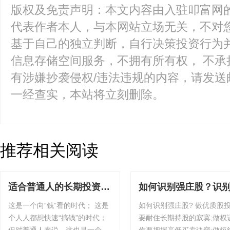
版权及免责声明：本文内容由入驻叩富网
代表作者本人，与本网站立场无关，不对您
基于自己的独立判断，自行决策投资行为
信息存储空间服务，不拥有所有权， 不承
有涉嫌抄袭侵权/违法违规的内容，请发送邮件至k
一经查实，本站将立刻删除。
推荐相关阅读
适合普通人的长期投资计
如何识别强庄股？识
划U定投计划上线！
庄股有哪些技巧
这是一个向“钱”看的时代； 这是
如何识别强庄股? 做优质股投资
个人人都想快速“搞钱”的时代；
要耐住长期持股的寂寞;做权