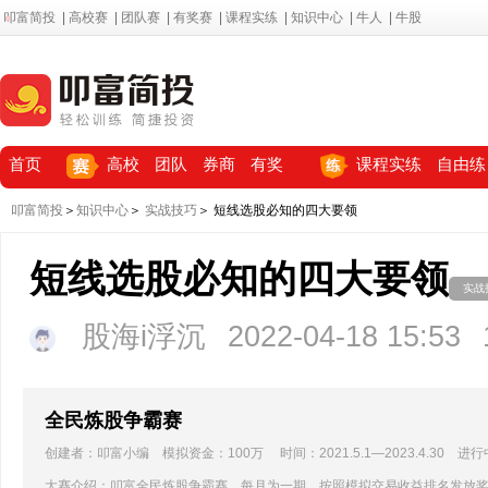
叩富简投
|
高校赛
|
团队赛
|
有奖赛
|
课程实练
|
知识中心
|
牛人
|
牛股
首页
高校
团队
券商
有奖
课程实练
自由练
叩富简投
＞
知识中心
＞
实战技巧
＞ 短线选股必知的四大要领
短线选股必知的四大要领
实战
股海i浮沉
2022-04-18 15:53
全民炼股争霸赛
创建者：叩富小编 模拟资金：100万 时间：2021.5.1—2023.4.30 进行
大赛介绍：叩富全民炼股争霸赛，每月为一期，按照模拟交易收益排名发放