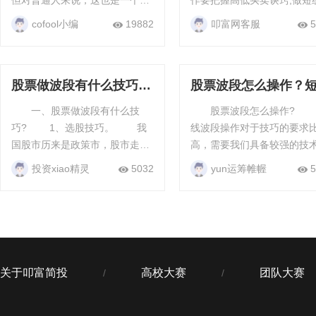
但对普通人来说，这也是一个赚
作要把握高低买卖诀窍;做短
钱机会越来越少的时代…… 挣钱
机要识别捕获庄家节奏和思
cofool小编
19882
叩富网客服
5
犹如针挑土，花钱胜似水冲沙。
很多投资者喜欢做短线，以
如何通过投资实现...
股票做波段有什么技巧？
股票波段怎么操作？
如何利用调整做波段
波段操作要诀
一、股票做波段有什么技
股票波段怎么操作? 短
巧? 1、选股技巧。 我
线波段操作对于技巧的要求
国股市历来是政策市，股市走向
高，需要我们具备较强的技
直接取决于政策面导向。前段时
析能力，对于新手来说，短
投资xiao精灵
5032
yun运筹帷幄
5
期，在熊市筑底阶段中，政策面
段操作并不适用，因此，新
暖风频吹，投资者就应心领神
要做短线波段需要经过时间
会...
战的积累...
关于叩富简投
高校大赛
团队大赛
/
/