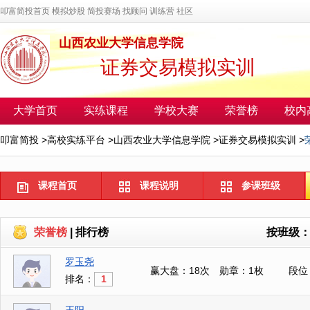
叩富简投首页
模拟炒股
简投赛场
找顾问
训练营
社区
山西农业大学信息学院
证券交易模拟实训
大学首页
实练课程
学校大赛
荣誉榜
校内
叩富简投
>
高校实练平台
>
山西农业大学信息学院
>
证券交易模拟实训
>
课程首页
课程说明
参课班级
荣誉榜
|
排行榜
按班级
罗玉尧
赢大盘：18次
勋章：1枚
段位
排名：
1