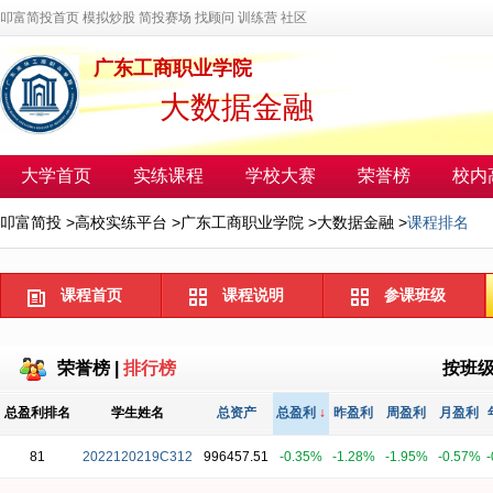
叩富简投首页
模拟炒股
简投赛场
找顾问
训练营
社区
广东工商职业学院
大数据金融
大学首页
实练课程
学校大赛
荣誉榜
校内
叩富简投
>
高校实练平台
>
广东工商职业学院
>
大数据金融
>
课程排名
课程首页
课程说明
参课班级
荣誉榜
|
排行榜
按班
总盈利排名
学生姓名
总资产
总盈利
↓
昨盈利
周盈利
月盈利
81
2022120219C312
996457.51
-0.35%
-1.28%
-1.95%
-0.57%
-