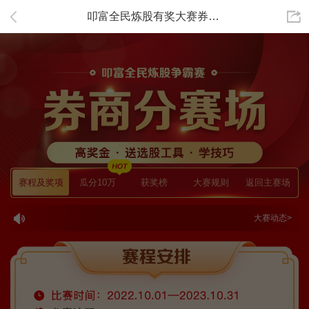
叩富全民炼股有奖大赛券商专场赛程及奖项安排-2023年模拟炒股大赛-叩富简投
赛程及奖项
瓜分10万
获奖榜
大赛规则
返回主赛场
大赛动态>