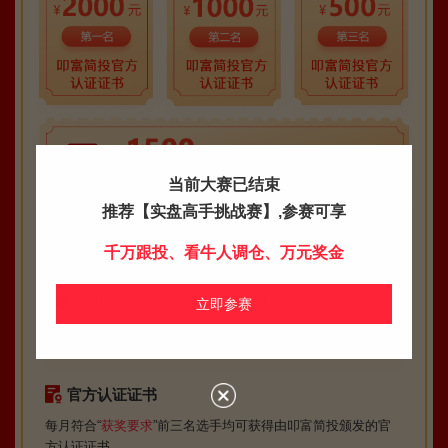
当前大赛已结束
推荐【实盘高手挑战赛】,参赛可享
获奖要求
千万跟投、看牛人调仓、万元奖金
月收益率
≥2%
1
当月周转率
＞50%
（周转率按照初始100万计算，全仓
2
立即参赛
买入卖出算100%）
注：需要同时满足以上两个条件
官方认证证书
每月符合“
获奖要求
”前三名选手均可获得由叩富简投颁发的官
方认证证书