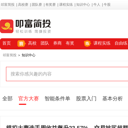
叩富简投
|
高校赛
|
团队赛
|
有奖赛
|
课程实练
|
知识中心
|
牛人
|
牛股
首页
高校
团队
券商
有奖
课程实练
自由练
叩富简投
＞ 知识中心
全部
官方大赛
智能条件单
股票入门
基本分析