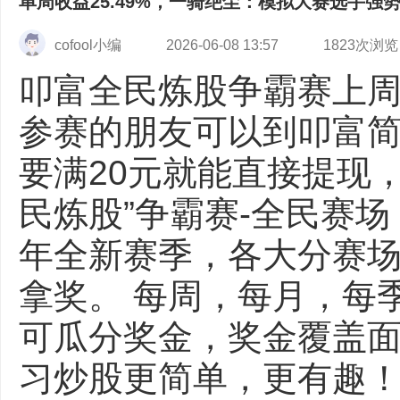
单周收益25.49%，一骑绝尘：模拟大赛选手强
cofool小编
2026-06-08 13:57
1823次浏览
叩富全民炼股争霸赛上
参赛的朋友可以到叩富
要满20元就能直接提现
民炼股”争霸赛-全民赛场
年全新赛季，各大分赛
拿奖。 每周，每月，每
可瓜分奖金，奖金覆盖面
习炒股更简单，更有趣！ 【