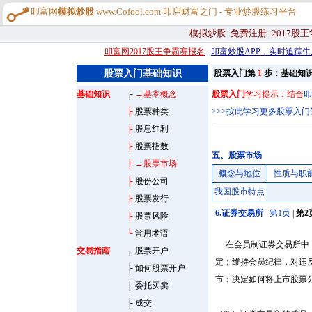
叩富网
模拟炒股
www.Cofool.com 叩启财富之门 - 专业炒股练习平台
·模拟炒股
·免费注册
·2017股
叩富网2017股王争霸赛报名
叩富炒股APP，实时追踪牛
股票入门基础知识
股票入门第
1
步：基础知
基础知识
┌
→基本概念
股票入门
学习提示：结合
叩
├
股票种类
>>>按此学习更多股票入门
├
股息红利
├
股票指数
五、股票市场
├
→股票市场
概念与地位
性质与职
├
股份公司
我国股市特点
├
股票发行
6.证券交易所
第1页
|
第2
├
股票风险
└
常用术语
在会员制证券交易所中，
交易指南
┌
股票开户
定；维持会员纪律，对违
├
如何股票开户
市；决定如何将上市股票
├
委托买卖
├
成交