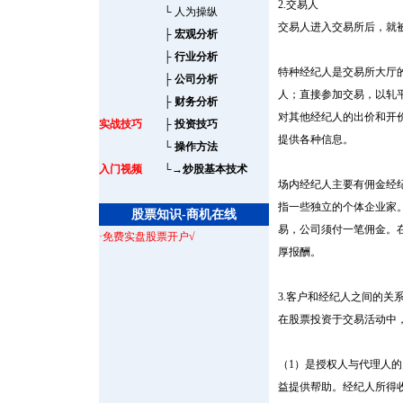
2.交易人
└
人为操纵
交易人进入交易所后，就
├
宏观分析
├
行业分析
特种经纪人是交易所大厅
├
公司分析
人；直接参加交易，以轧
├
财务分析
对其他经纪人的出价和开
实战技巧
├
投资技巧
提供各种信息。
└
操作方法
入门视频
└
→炒股基本技术
场内经纪人主要有佣金经
指一些独立的个体企业家
股票知识-商机在线
易，公司须付一笔佣金。
·免费实盘股票开户√
厚报酬。
3.客户和经纪人之间的关
在股票投资于交易活动中
（1）是授权人与代理人
益提供帮助。经纪人所得