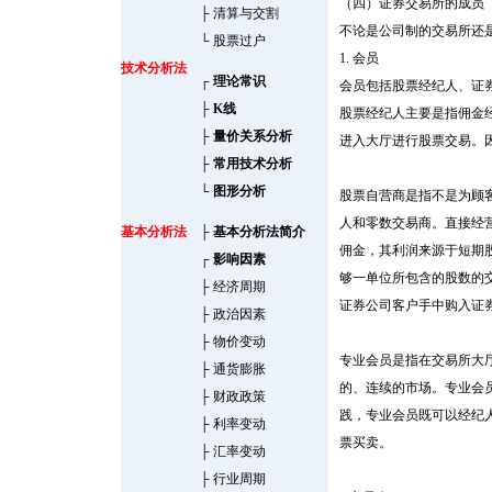
（四）证券交易所的成员
├
清算与交割
不论是公司制的交易所还
└
股票过户
1. 会员
技术分析法
┌
理论常识
会员包括股票经纪人、证
├
K线
股票经纪人主要是指佣金
├
量价关系分析
进入大厅进行股票交易。
├
常用技术分析
└
图形分析
股票自营商是指不是为顾
人和零数交易商。直接经
基本分析法
├
基本分析法简介
佣金，其利润来源于短期
┌
影响因素
够一单位所包含的股数的
├
经济周期
证券公司客户手中购入证
├
政治因素
├
物价变动
专业会员是指在交易所大
├
通货膨胀
的、连续的市场。专业会
├
财政政策
践，专业会员既可以经纪
├
利率变动
票买卖。
├
汇率变动
├
行业周期