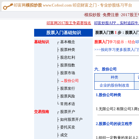
叩富网
模拟炒股
www.Cofool.com 叩启财富之门 - 专业炒股练习平台
·模拟炒股
·免费注册
·2017股
叩富网2017股王争霸赛报名
叩富炒股APP，实时追踪牛
股票入门基础知识
股票入门第
1
步：股票入
基础知识
┌
基本概念
股票入门
学习提示：结合
叩
├
股票种类
>>>按此学习更多股票入门
├
股息红利
├
股票指数
六、股份公司
├
股票市场
种类
├
→股份公司
企业的股份制改造
├
股票发行
1.股份公司种类
├
股票风险
└
常用术语
1.无限公司2.有限公司3.
交易指南
┌
股票开户
├
如何股票开户
2.股票公司的设立程序
├
委托买卖
├
成交
1.组织一定数量的发起人2