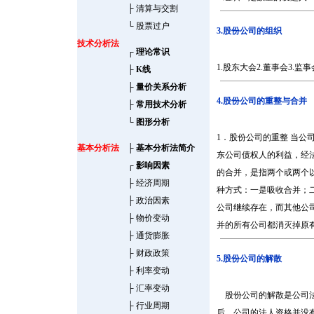
├
清算与交割
└
股票过户
3.股份公司的组织
技术分析法
┌
理论常识
1.股东大会2.董事会3.监事
├
K线
├
量价关系分析
4.股份公司的重整与合并
├
常用技术分析
└
图形分析
1．股份公司的重整 当
基本分析法
├
基本分析法简介
东公司债权人的利益，经
┌
影响因素
的合并，是指两个或两个
├
经济周期
种方式：一是吸收合并；
├
政治因素
公司继续存在，而其他公
├
物价变动
并的所有公司都消灭掉原
├
通货膨胀
├
财政政策
5.股份公司的解散
├
利率变动
├
汇率变动
股份公司的解散是公司法
├
行业周期
后，公司的法人资格并没