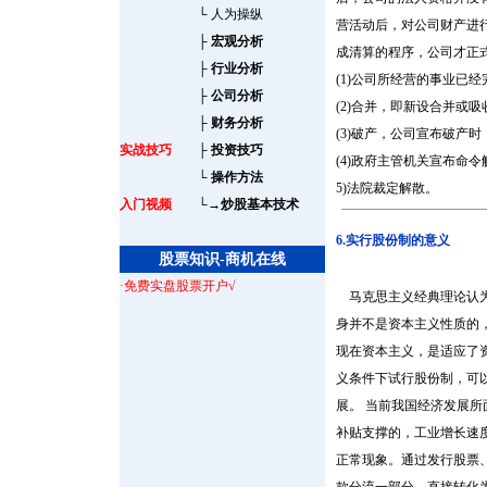
└
人为操纵
营活动后，对公司财产进
├
宏观分析
成清算的程序，公司才正
├
行业分析
(1)公司所经营的事业已
├
公司分析
(2)合并，即新设合并或
├
财务分析
(3)破产，公司宣布破产
实战技巧
├
投资技巧
(4)政府主管机关宣布命令
└
操作方法
5)法院裁定解散。
入门视频
└
→炒股基本技术
6.实行股份制的意义
股票知识-商机在线
·免费实盘股票开户√
马克思主义经典理论认为
身并不是资本主义性质的
现在资本主义，是适应了
义条件下试行股份制，可
展。 当前我国经济发展
补贴支撑的，工业增长速
正常现象。通过发行股票