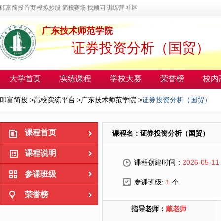
叩富简投首页
模拟炒股
简投赛场
找顾问
训练营
社区
广东技术师范学院
证券投资分析（国贸）
大学首页
实练课程
学校大赛
荣誉榜
校内
叩富简投
>
高校实练平台
>
广东技术师范学院
>
证券投资分析（国贸）
课程首页
课程名：证券投资分析（国贸）
课程说明
课程创建时间：
2026-05-11
参课班级
参课班级:
1
个
荣誉榜
指导老师：
戴老师