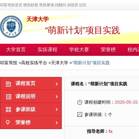
叩富简投首页
模拟炒股
简投赛场
找顾问
训练营
社区
天津大学
“萌新计划”项目实践
大学首页
实练课程
学校大赛
荣誉榜
校内
叩富简投
>
高校实练平台
>
天津大学
>
“萌新计划”项目实践
课程首页
课程名：“萌新计划”项目实践
课程说明
课程创建时间：
2026-05-15
参课班级
参课班级:
1
个
荣誉榜
指导老师：
fx