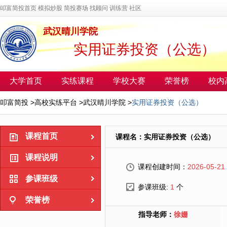
叩富简投首页
模拟炒股
简投赛场
找顾问
训练营
社区
武汉晴川学院
实用证券投资（公选）
大学首页
实练课程
学校大赛
荣誉榜
校内
叩富简投
>
高校实练平台
>
武汉晴川学院
>
实用证券投资（公选）
课程首页
课程名：实用证券投资（公选）
课程说明
课程创建时间：
2026-05-21
参课班级
参课班级:
1
个
荣誉榜
指导老师：
徐姗