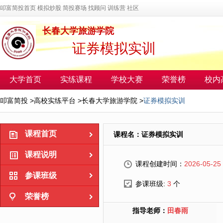
叩富简投首页
模拟炒股
简投赛场
找顾问
训练营
社区
长春大学旅游学院
证券模拟实训
大学首页
实练课程
学校大赛
荣誉榜
校内
叩富简投
>
高校实练平台
>
长春大学旅游学院
>
证券模拟实训
课程首页
课程名：证券模拟实训
课程说明
课程创建时间：
2026-05-25
参课班级
参课班级:
3
个
荣誉榜
指导老师：
田春雨