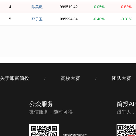
4
陈美燃
999519.42
-0.05%
0.82%
5
邳子玉
995994.34
-0.40%
-0.31%
关于叩富简投
高校大赛
团队大赛
/
/
公众服务
简投AP
微信服务，随时可得
跟牛人，