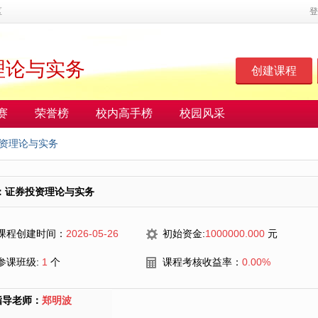
区
登
理论与实务
创建课程
赛
荣誉榜
校内高手榜
校园风采
资理论与实务
：证券投资理论与实务
课程创建时间：
2026-05-26
初始资金:
1000000.000
元
参课班级:
1
个
课程考核收益率：
0.00%
指导老师：
郑明波