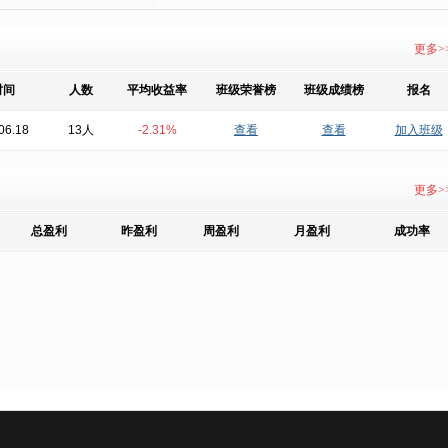
更多>
时间
人数
平均收益率
班级荣誉榜
班级成绩榜
报名
06.18
13人
-2.31%
查看
查看
加入班级
更多>
总盈利
昨盈利
周盈利
月盈利
成功率