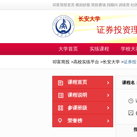
叩富简投首页
模拟炒股
简投赛场
找顾问
训练营
社
长安大学
证券投资
大学首页
实练课程
学校大
叩富简投
>
高校实练平台
>
长安大学
>
证券投
课程首页
课程名
课程说明
参课班级
荣誉榜