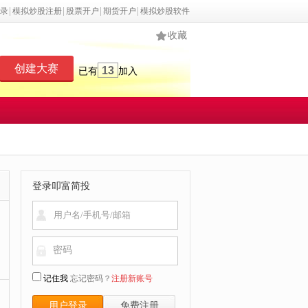
录
模拟炒股注册
股票开户
期货开户
模拟炒股软件
收藏
创建大赛
13
已有
加入
登录叩富简投
密码
记住我
忘记密码？
注册新账号