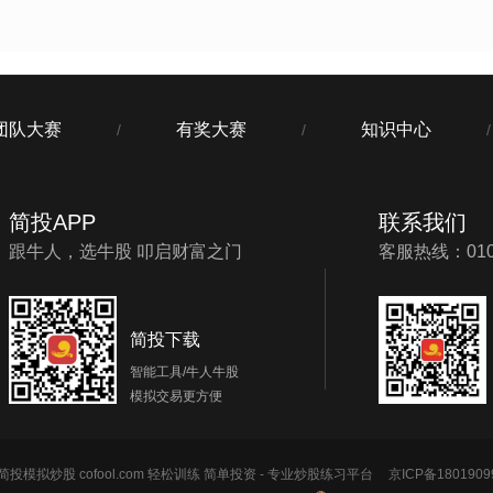
团队大赛
有奖大赛
知识中心
/
/
/
简投APP
联系我们
跟牛人，选牛股 叩启财富之门
客服热线：010-
简投下载
智能工具/牛人牛股
模拟交易更方便
投模拟炒股 cofool.com 轻松训练 简单投资 - 专业炒股练习平台
京ICP备1801909