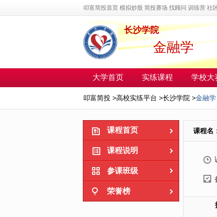
叩富简投首页
模拟炒股
简投赛场
找顾问
训练营
社
长沙学院
金融学
大学首页
实练课程
学校大
叩富简投
>
高校实练平台
>
长沙学院
>
金融学
课程首页
课程名
课程说明
参课班级
荣誉榜