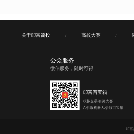
关于叩富简投
高校大赛
/
/
公众服务
微信服务，随时可得
叩富百宝箱
模拟交易/有奖大赛
AI炒股机器人/炒股百宝箱
叩富简