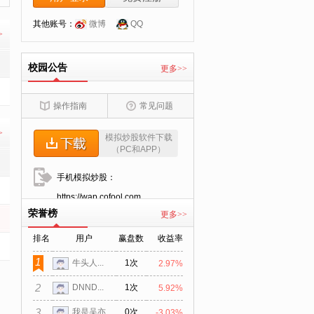
其他账号：
微博
QQ
>
校园公告
更多>>
操作指南
常见问题
>
模拟炒股软件下载
（PC和APP）
手机模拟炒股：
https://wap.cofool.com
荣誉榜
更多>>
排名
用户
赢盘数
收益率
1
1次
牛头人...
2.97%
2
1次
DNND...
5.92%
3
0次
我是吴亦...
-3.03%