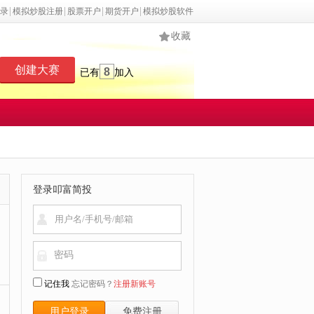
录
模拟炒股注册
股票开户
期货开户
模拟炒股软件
收藏
创建大赛
8
已有
加入
登录叩富简投
密码
记住我
忘记密码？
注册新账号