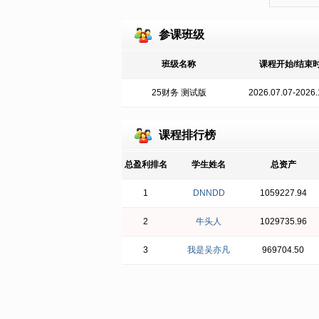
参课班级
班级名称
课程开始/结束
25财务 测试版
2026.07.07-2026.
课程排行榜
总盈利排名
学生姓名
总资产
1
DNNDD
1059227.94
2
牛头人
1029735.96
3
我是吴亦凡
969704.50