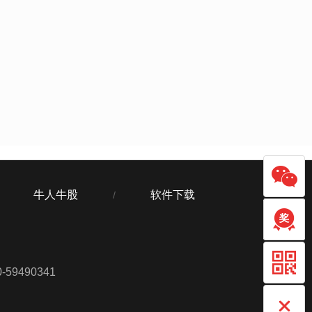
牛人牛股
软件下载
/
59490341