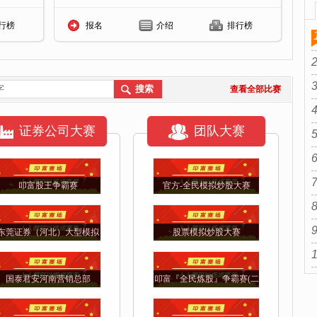
行榜
报名
介绍
排行榜
查看全部比赛
证券公司大赛
团队大赛
叩富股王争霸赛
官方-全民模拟炒股大赛
东莞证券（河北）大型模拟
股票模拟炒股大赛
炒股大赛
国泰君安河南营销总部
叩富『全民炼股』争霸赛(二
月赛)