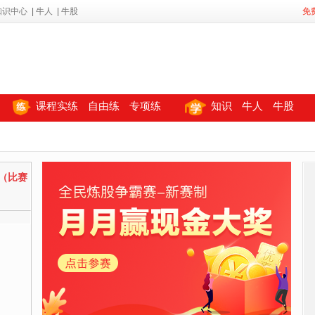
知识中心
|
牛人
|
牛股
免
课程实练
自由练
专项练
知识
牛人
牛股
（比赛