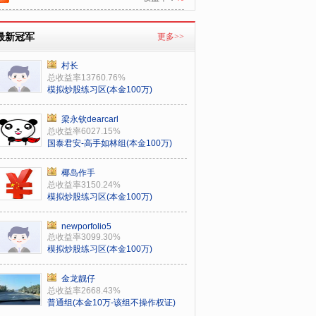
最新冠军
更多>>
村长
总收益率13760.76%
模拟炒股练习区(本金100万)
梁永钦dearcarl
总收益率6027.15%
国泰君安-高手如林组(本金100万)
椰岛作手
总收益率3150.24%
模拟炒股练习区(本金100万)
newporfolio5
总收益率3099.30%
模拟炒股练习区(本金100万)
金龙靓仔
总收益率2668.43%
普通组(本金10万-该组不操作权证)