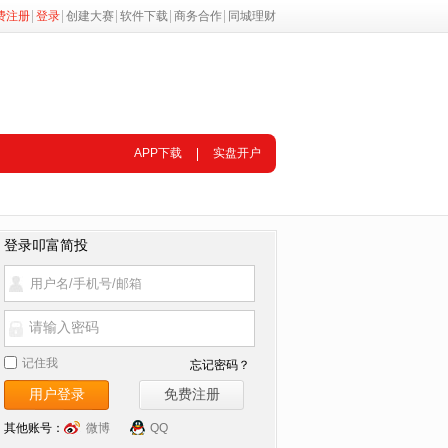
费注册
登录
创建大赛
软件下载
商务合作
同城理财
APP下载
实盘开户
登录叩富简投
请输入密码
记住我
忘记密码？
其他账号：
微博
QQ