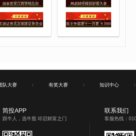
国泰君安江西营销总部
网易财经模拟炒股大赛
宏源证券北京南路证券营业
股王争霸赛十一月赛 ￥3900
部模拟炒股大赛
团队大赛
有奖大赛
知识中心
/
/
/
简投APP
联系我们
跟牛人，选牛股 叩启财富之门
客服热线：010-