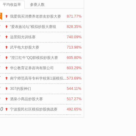
平均收益率
参赛人数
1
我爱我买消费养老群友炒股大赛
871.77%
2
“爱表族论坛”模拟炒股大赛组
828.35%
3
远景阳光训练赛
740.09%
4
武平电大炒股大赛
713.98%
5
“澄江红牛”QQ群模拟炒股大赛
605.80%
6
华公教育证券咨询有限公司
603.29%
7
南宁师范高等专科学校第1届模拟炒股大赛
573.69%
8
307的股神们
544.11%
9
酒泉小商品炒股大赛
517.27%
10
宁波股民社区模拟炒股挑战赛
492.65%