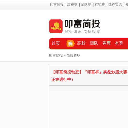
叩富简投
|
高校赛
|
团队赛
|
有奖赛
|
课程实练
|
首页
高校
团队
券商
有奖
叩富简投
> 简投赛场
【叩富简投动态】『叩富杯』实盘炒股大赛
还在进行中）