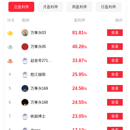
总盈利率
月盈利率
周盈利率
日盈利率
排名
昵称
盈利率
操作
81.81
万事兴03
查看
%
40.26
万事兴05
查看
%
33.87
赵老哥27118236
查看
%
25.95
4
怒江烟雨
查看
%
24.56
5
万事兴169
查看
%
24.55
6
万事兴168
查看
%
23.05
7
铁勋博士
查看
%