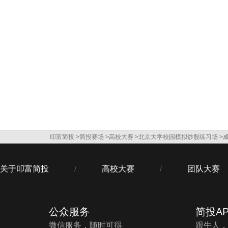
叩富简投
>
简投赛场
>
高校大赛
>
北京大学校园模拟炒股练习场
>
关于叩富简投
高校大赛
团队大赛
/
/
公众服务
简投AP
微信服务，随时可得
跟牛人，