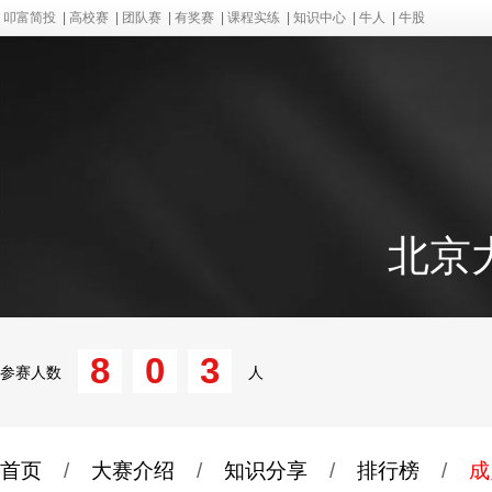
叩富简投
|
高校赛
|
团队赛
|
有奖赛
|
课程实练
|
知识中心
|
牛人
|
牛股
北京
8
0
3
参赛人数
人
首页
/
大赛介绍
/
知识分享
/
排行榜
/
成