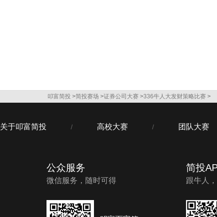
叩富简投
>
简投赛场
>
证券公司大赛
>
336牛人大发财策略比赛
>
关于叩富简投
高校大赛
团队大赛
/
/
公众服务
简投AP
微信服务，随时可得
跟牛人，