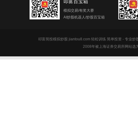
叩富百宝箱
模拟交易/有奖大赛
AI炒股机器人/炒股百宝箱
叩富简投模拟炒股 jiantou8.com 轻松训练 简单投资 - 专业
2008年被上海证券交易所网站