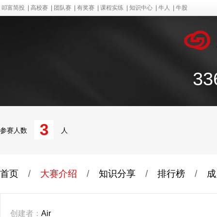
叩富简投
|
高校赛
|
团队赛
|
有奖赛
|
课程实练
|
知识中心
|
牛人
|
牛股
3
3
参赛人数
人
首页
/
大赛介绍
/
知识分享
/
排行榜
/
成
创建者：
Air