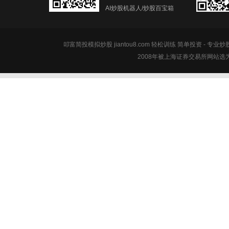
AI炒股机器人/炒股百宝箱
叩富简投模拟炒股 jiantou8.com 轻松训练 简单投资 - 专业
2008年被上海证券交易所网站