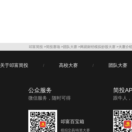
叩富简投
>
简投赛场
>
团队大赛
>
网易财经模拟炒股大赛
>大赛介
关于叩富简投
高校大赛
团队大赛
/
/
公众服务
简投AP
微信服务，随时可得
跟牛人，
叩富百宝箱
模拟交易/有奖大赛