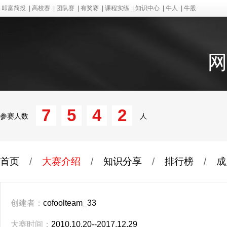
叩富简投
|
高校赛
|
团队赛
|
有奖赛
|
课程实练
|
知识中心
|
牛人
|
牛股
网
7
5
4
2
参赛人数
人
首页
/
大赛介绍
/
知识分享
/
排行榜
/
成
创建者：
cofoolteam_33
大赛时间：
2010.10.20--2017.12.29