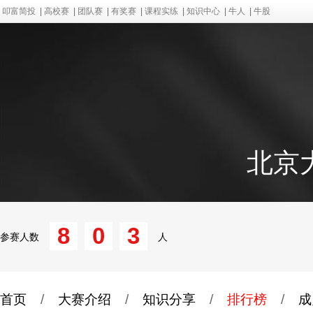
叩富简投
|
高校赛
|
团队赛
|
有奖赛
|
课程实练
|
知识中心
|
牛人
|
牛股
北京
8
0
3
参赛人数
人
首页
/
大赛介绍
/
知识分享
/
排行榜
/
成