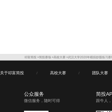
叩富简投
>
简投赛场
>
高校大赛
>
武汉大学2020年模拟炒股练习赛
关于叩富简投
高校大赛
团队大赛
/
/
公众服务
简投AP
微信服务，随时可得
跟牛人，