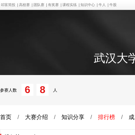
叩富简投
|
高校赛
|
团队赛
|
有奖赛
|
课程实练
|
知识中心
|
牛人
|
牛股
武汉大学
6
8
参赛人数
人
首页
/
大赛介绍
/
知识分享
/
排行榜
/
成