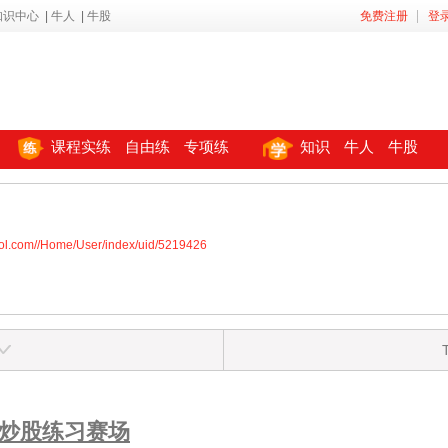
知识中心
|
牛人
|
牛股
免费注册
登
课程实练
自由练
专项练
知识
牛人
牛股
ool.com//Home/User/index/uid/5219426
拟炒股练习赛场