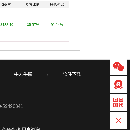
浮动盈亏
盈亏比例
持仓占比
98438.40
-35.57%
91.14%
牛人牛股
软件下载
/
59490341
商务合作 用户咨询