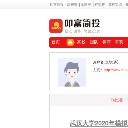
叩富简投
|
高校赛
|
团队赛
|
有奖赛
|
课程实练
|
首页
高校
团队
券商
有奖
股玩家
用户名
主页：
http://www.cof
Ta比赛
武汉大学2020年模