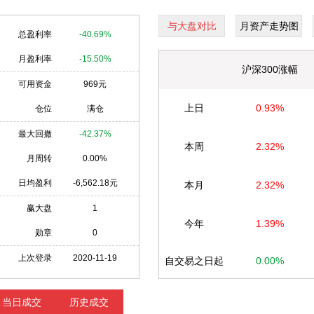
与大盘对比
月资产走势图
总盈利率
-40.69%
月盈利率
-15.50%
沪深300涨幅
可用资金
969元
上日
0.93%
仓位
满仓
最大回撤
-42.37%
本周
2.32%
月周转
0.00%
日均盈利
-6,562.18元
本月
2.32%
赢大盘
1
今年
1.39%
勋章
0
上次登录
2020-11-19
自交易之日起
0.00%
当日成交
历史成交