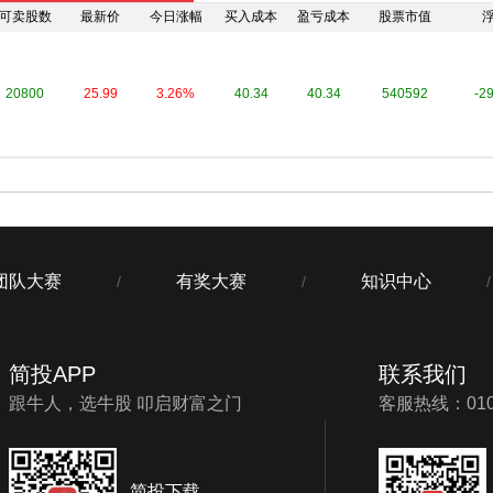
可卖股数
最新价
今日涨幅
买入成本
盈亏成本
股票市值
20800
25.99
3.26%
40.34
40.34
540592
-2
团队大赛
有奖大赛
知识中心
/
/
/
简投APP
联系我们
跟牛人，选牛股 叩启财富之门
客服热线：010-
简投下载