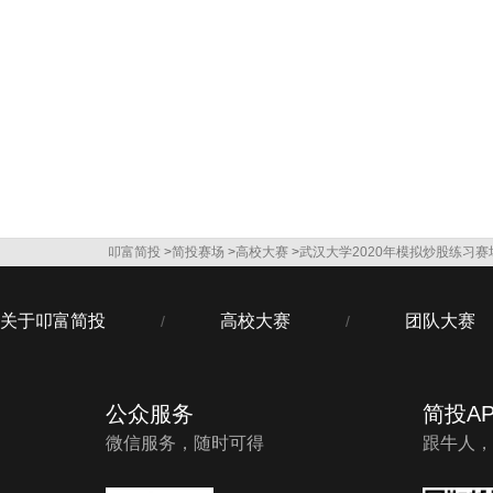
叩富简投
>
简投赛场
>
高校大赛
>
武汉大学2020年模拟炒股练习赛
关于叩富简投
高校大赛
团队大赛
/
/
公众服务
简投AP
微信服务，随时可得
跟牛人，