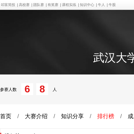
叩富简投
|
高校赛
|
团队赛
|
有奖赛
|
课程实练
|
知识中心
|
牛人
|
牛股
武汉大学
6
8
参赛人数
人
首页
/
大赛介绍
/
知识分享
/
排行榜
/
成