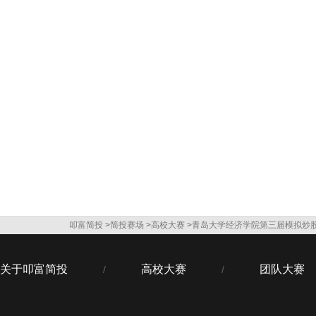
叩富简投
>
简投赛场
>
高校大赛
>
青岛大学经济学院第三届模拟炒
关于叩富简投
高校大赛
团队大赛
/
/