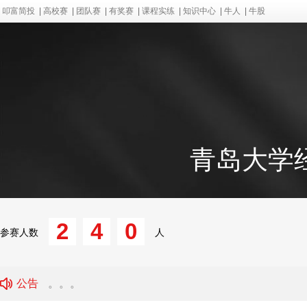
叩富简投
|
高校赛
|
团队赛
|
有奖赛
|
课程实练
|
知识中心
|
牛人
|
牛股
青岛大学
2
4
0
参赛人数
人
公告
。。。