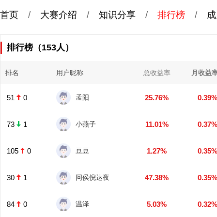
首页
/
大赛介绍
/
知识分享
/
排行榜
/
成
排行榜（153人）
排名
用户昵称
总收益率
月收益
51
0
孟阳
25.76%
0.39
73
1
小燕子
11.01%
0.37
105
0
豆豆
1.27%
0.35
30
1
问侯倪达夜
47.38%
0.35
84
0
温泽
5.03%
0.32