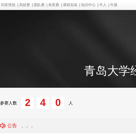
叩富简投
|
高校赛
|
团队赛
|
有奖赛
|
课程实练
|
知识中心
|
牛人
|
牛股
青岛大学
2
4
0
参赛人数
人
公告
。。。