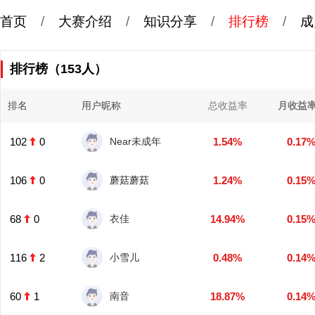
首页
/
大赛介绍
/
知识分享
/
排行榜
/
成
排行榜（153人）
排名
用户昵称
总收益率
月收益
102
0
Near未成年
1.54%
0.17
106
0
蘑菇蘑菇
1.24%
0.15
68
0
衣佳
14.94%
0.15
116
2
小雪儿
0.48%
0.14
60
1
南音
18.87%
0.14