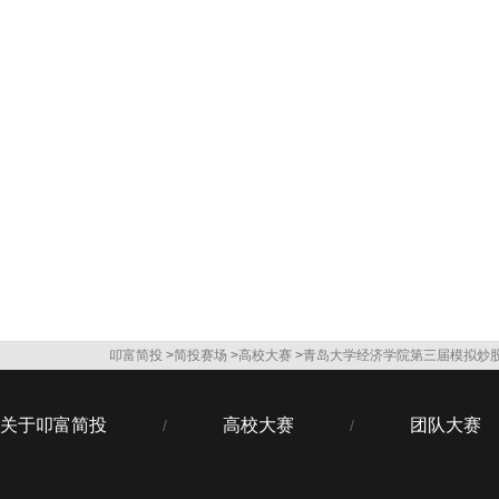
叩富简投
>
简投赛场
>
高校大赛
>
青岛大学经济学院第三届模拟炒
关于叩富简投
高校大赛
团队大赛
/
/