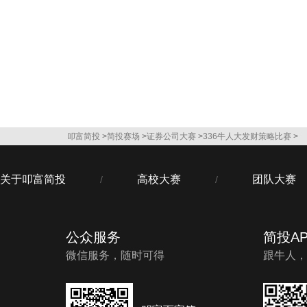
叩富简投
>
简投赛场
>
证券公司大赛
>
336牛人大发财策略比赛
>
关于叩富简投
高校大赛
团队大赛
/
/
公众服务
简投AP
微信服务，随时可得
跟牛人，