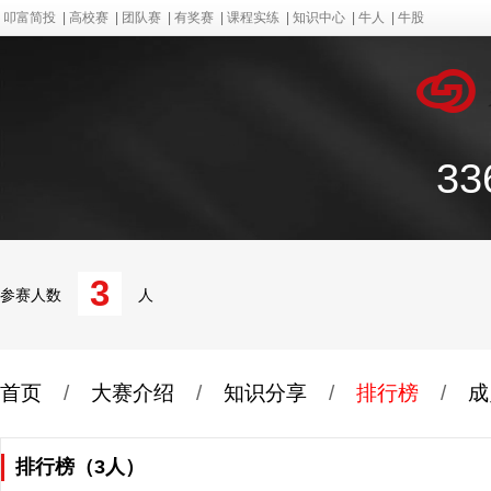
叩富简投
|
高校赛
|
团队赛
|
有奖赛
|
课程实练
|
知识中心
|
牛人
|
牛股
3
3
参赛人数
人
首页
/
大赛介绍
/
知识分享
/
排行榜
/
成
排行榜（3人）