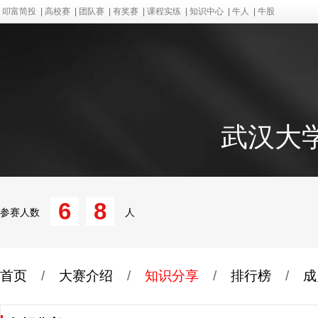
叩富简投
|
高校赛
|
团队赛
|
有奖赛
|
课程实练
|
知识中心
|
牛人
|
牛股
武汉大学
6
8
参赛人数
人
首页
/
大赛介绍
/
知识分享
/
排行榜
/
成