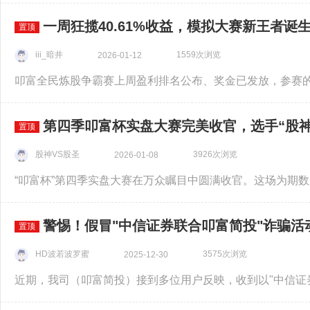
一周狂揽40.61%收益，模拟大赛新王者诞
置顶
iii_暗井
1559次浏览
2026-01-12
第四季叩富杯实盘大赛完美收官，选手“股神026-
置顶
股神VS股圣
3926次浏览
2026-01-08
警惕！假冒"中信证券联合叩富简投"诈骗活
置顶
HD波若波罗蜜
3575次浏览
2025-12-30