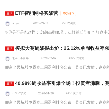
ETF智能网格实战营
置顶
简投推荐
1276次浏览
tinyun
2026-03-03
模拟大赛周战报出炉：25.12%单周收益率
置顶
北斗_小青年
4327次浏览
2026-02-09
40.98%周收益率引爆全场！投资者沸腾，
置顶
CoCo水皮
4451次浏览
2026-01-26