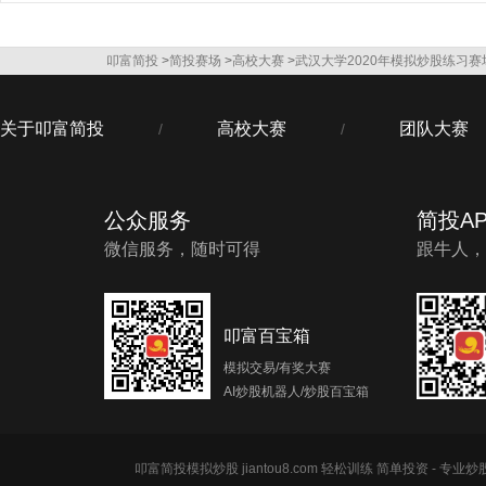
叩富简投
>
简投赛场
>
高校大赛
>
武汉大学2020年模拟炒股练习赛
关于叩富简投
高校大赛
团队大赛
/
/
公众服务
简投AP
微信服务，随时可得
跟牛人，
叩富百宝箱
模拟交易/有奖大赛
AI炒股机器人/炒股百宝箱
叩富简投模拟炒股 jiantou8.com 轻松训练 简单投资 - 专业