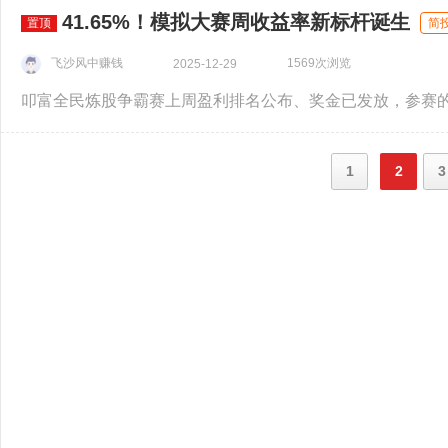
41.65%！模拟大赛周收益率新标杆诞生
置顶
简
飞沙风中赚钱
1569次浏览
2025-12-29
1
2
3