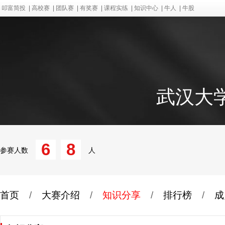
叩富简投
|
高校赛
|
团队赛
|
有奖赛
|
课程实练
|
知识中心
|
牛人
|
牛股
武汉大学
6
8
参赛人数
人
首页
/
大赛介绍
/
知识分享
/
排行榜
/
成