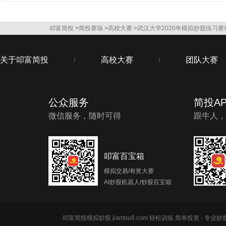
叩富简投
>
简投赛场
>
高校大赛
>
武汉大学2020年模拟炒股练习赛
关于叩富简投
高校大赛
团队大赛
/
/
公众服务
简投AP
微信服务，随时可得
跟牛人，
叩富百宝箱
模拟交易/有奖大赛
AI炒股机器人/炒股百宝箱
叩富简投模拟炒股 jiantou8.com 轻松训练 简单投资 - 专业