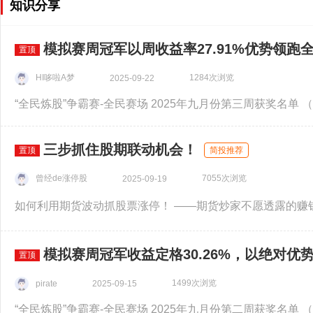
知识分享
模拟赛周冠军以周收益率27.91%优势领跑
置顶
HI哆啦A梦
1284次浏览
2025-09-22
三步抓住股期联动机会！
置顶
简投推荐
曾经de涨停股
7055次浏览
2025-09-19
模拟赛周冠军收益定格30.26%，以绝对优
置顶
1499次浏览
pirate
2025-09-15