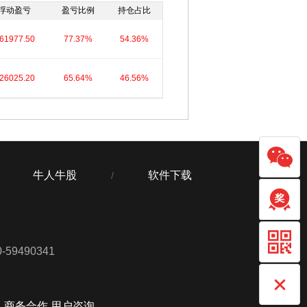
浮动盈亏
盈亏比例
持仓占比
61977.50
77.37%
54.36%
26025.20
65.64%
46.56%
牛人牛股
软件下载
/
59490341
商务合作 用户咨询