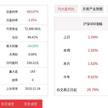
与大盘对比
月资产走势图
总盈利率
583.07%
月盈利率
3.25%
沪深300涨幅
可用资金
72,366.56元
上日
1.24%
仓位
89.41%
最大回撤
-14.22%
本周
1.52%
月周转
0.00%
日均盈利
228.21元
本月
1.52%
赢大盘
143
今年
0.61%
勋章
3
上次登录
2015-11-19
自交易之日起
25.79%
当日成交
历史成交