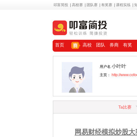
叩富简投
|
高校赛
|
团队赛
|
有奖赛
|
课程实练
|
首页
高校
团队
券商
有奖
小叶叶
用户名
主页：
http://www.cof
Ta比赛
网易财经模拟炒股大