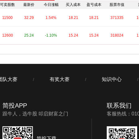
可卖股数
最新价
今日涨幅
买入成本
盈亏成本
股票市值
11500
32.29
1.54%
18.21
18.21
371335
1
12600
25.24
-1.10%
15.24
15.24
318024
1
团队大赛
有奖大赛
知识中心
/
/
/
简投APP
联系我们
跟牛人，选牛股 叩启财富之门
客服热线：010-
简投下载