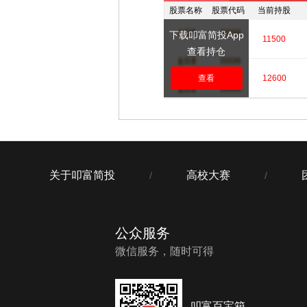
股票名称
股票代码
当前持股
下载叩富简投App
****
****
11500
查看持仓
****
查看
****
12600
关于叩富简投
高校大赛
/
/
公众服务
微信服务，随时可得
叩富百宝箱