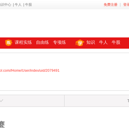
知识中心
|
牛人
|
牛股
免费注册
登
课程实练
自由练
专项练
知识
牛人
牛股
ool.com//Home/User/index/uid/2079491
赛