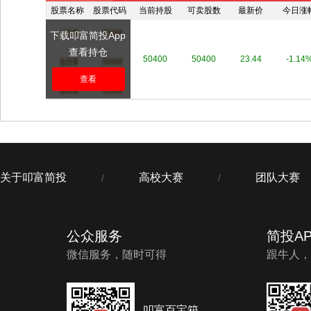
股票名称
股票代码
当前持股
可卖股数
最新价
今日涨
下载叩富简投App
查看持仓
****
****
50400
50400
23.44
-1.14
查看
关于叩富简投
高校大赛
团队大赛
/
/
公众服务
简投AP
微信服务，随时可得
跟牛人，
叩富百宝箱