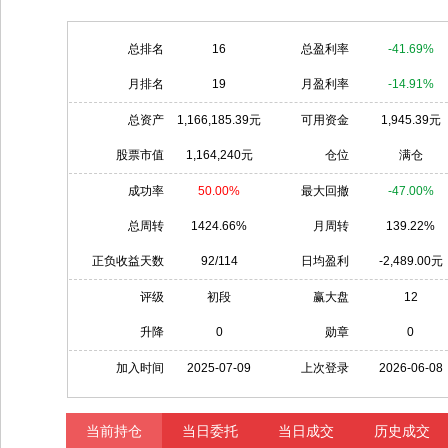
总排名
16
总盈利率
-41.69%
月排名
19
月盈利率
-14.91%
总资产
1,166,185.39元
可用资金
1,945.39元
股票市值
1,164,240元
仓位
满仓
成功率
50.00%
最大回撤
-47.00%
总周转
1424.66%
月周转
139.22%
正负收益天数
92/114
日均盈利
-2,489.00元
评级
初段
赢大盘
12
升降
0
勋章
0
加入时间
2025-07-09
上次登录
2026-06-08
当前持仓
当日委托
当日成交
历史成交