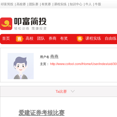
叩富简投
|
高校赛
|
团队赛
|
有奖赛
|
课程实练
|
知识中心
|
牛人
|
牛股
首页
高校
团队
券商
有奖
课程实练
自由练
燕燕
用户名
主页：
http://www.cofool.com//Home/User/index/uid/3
Ta比赛
爱建证券考核比赛