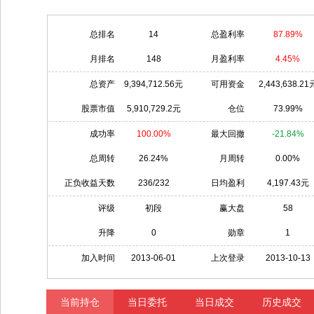
总排名
14
总盈利率
87.89%
月排名
148
月盈利率
4.45%
总资产
9,394,712.56元
可用资金
2,443,638.21
股票市值
5,910,729.2元
仓位
73.99%
成功率
100.00%
最大回撤
-21.84%
总周转
26.24%
月周转
0.00%
正负收益天数
236/232
日均盈利
4,197.43元
评级
初段
赢大盘
58
升降
0
勋章
1
加入时间
2013-06-01
上次登录
2013-10-13
当前持仓
当日委托
当日成交
历史成交