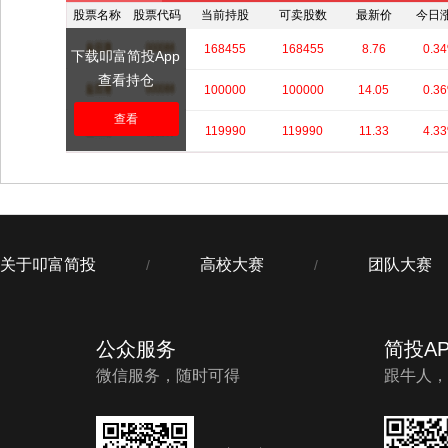
股票名称
股票代码
当前持股
可卖股数
最新价
今日
****
****
168455
168455
8.76
0.3
下载叩富简投App
查看持仓
****
****
100000
100000
14.05
0.3
查看
****
****
119990
119990
11.33
4.3
关于叩富简投
高校大赛
团队大赛
/
/
公众服务
简投AP
微信服务，随时可得
跟牛人，