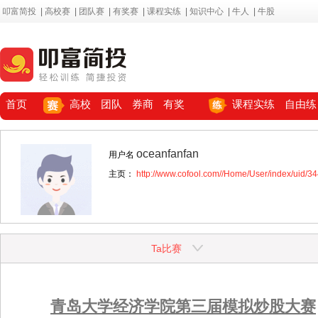
叩富简投
|
高校赛
|
团队赛
|
有奖赛
|
课程实练
|
知识中心
|
牛人
|
牛股
首页
高校
团队
券商
有奖
课程实练
自由练
oceanfanfan
用户名
主页：
http://www.cofool.com//Home/User/index/uid/3
Ta比赛
青岛大学经济学院第三届模拟炒股大赛