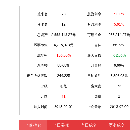
总排名
20
总盈利率
71.17%
月排名
12
月盈利率
5.91%
总资产
8,558,413.27元
可用资金
965,314.27元
股票市值
6,715,073元
仓位
88.72%
成功率
100.00%
最大回撤
-32.56%
总周转
59.09%
月周转
0.00%
正负收益天数
246/225
日均盈利
3,398.68元
评级
初段
赢大盘
73
升降
↑1
勋章
2
加入时间
2013-06-01
上次登录
2013-07-09
当前持仓
当日委托
当日成交
历史成交