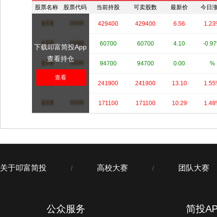
股票名称
股票代码
当前持股
可卖股数
最新价
今日
****
****
429400
429400
6.56
1.2
****
****
60700
60700
4.10
-0.9
下载叩富简投App
查看持仓
****
****
94700
94700
0.00
%
查看
****
****
241900
241900
13.10
1.5
****
****
171100
171100
10.29
1.4
关于叩富简投
高校大赛
团队大赛
/
/
公众服务
简投AP