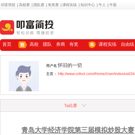
叩富简投
|
高校赛
|
团队赛
|
有奖赛
|
课程实练
|
知识中心
|
牛人
|
牛股
首页
高校
团队
券商
有奖
课程实练
自由练
怀旧的一切
用户名
主页：
http://www.cofool.com//Home/User/index/uid/3
Ta比赛
青岛大学经济学院第三届模拟炒股大赛