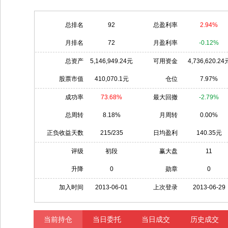
总排名
92
总盈利率
2.94%
月排名
72
月盈利率
-0.12%
总资产
5,146,949.24元
可用资金
4,736,620.24
股票市值
410,070.1元
仓位
7.97%
成功率
73.68%
最大回撤
-2.79%
总周转
8.18%
月周转
0.00%
正负收益天数
215/235
日均盈利
140.35元
评级
初段
赢大盘
11
升降
0
勋章
0
加入时间
2013-06-01
上次登录
2013-06-29
当前持仓
当日委托
当日成交
历史成交