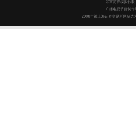
叩富简投模拟炒股 c
广播电视节目制作经
2008年被上海证券交易所网站