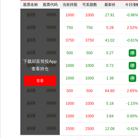
股票名称
股票代码
当前持股
可卖股数
最新价
今日涨
****
****
1000
1000
27.91
-0.96
****
****
750
750
5.28
2.52%
****
****
3750
3750
41.02
-0.61
****
****
500
500
0.27
下载叩富简投App
****
****
1000
1000
0.72
查看持仓
****
****
1000
1000
1.38
查看
****
****
500
500
64.80
2.65%
****
****
1000
1000
5.18
-1.15
****
****
1000
1000
3.84
0.00%
****
****
2500
2500
12.08
-0.41