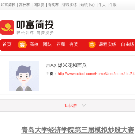
叩富简投
|
高校赛
|
团队赛
|
有奖赛
|
课程实练
|
知识中心
|
牛人
|
牛股
首页
高校
团队
券商
有奖
课程实练
自由练
爆米花和西瓜
用户名
主页：
http://www.cofool.com//Home/User/index/uid/3
Ta比赛
青岛大学经济学院第三届模拟炒股大赛