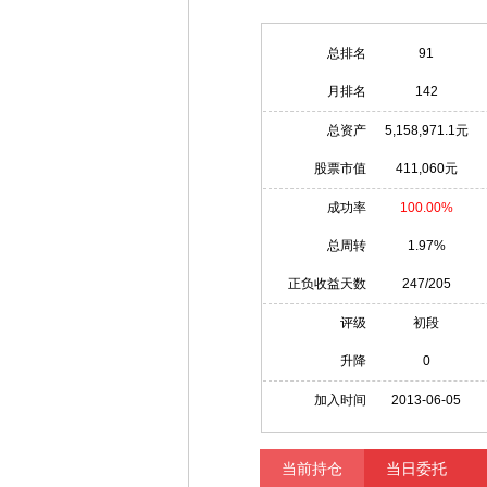
总排名
91
月排名
142
总资产
5,158,971.1元
股票市值
411,060元
成功率
100.00%
总周转
1.97%
正负收益天数
247/205
评级
初段
升降
0
加入时间
2013-06-05
当前持仓
当日委托