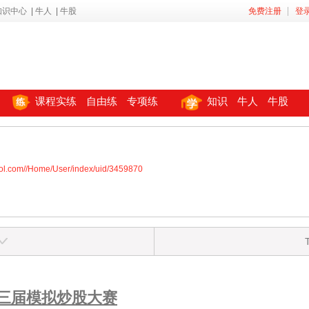
知识中心
|
牛人
|
牛股
免费注册
登
课程实练
自由练
专项练
知识
牛人
牛股
ool.com//Home/User/index/uid/3459870
三届模拟炒股大赛