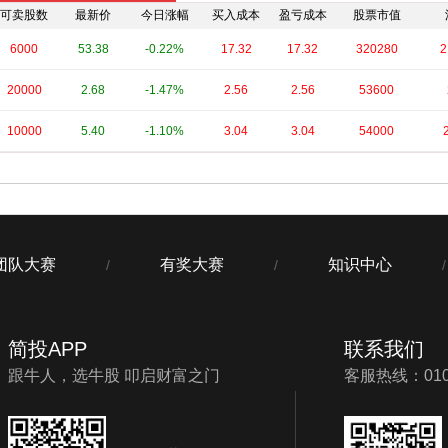
可卖股数
最新价
今日涨幅
买入成本
盈亏成本
股票市值
6000
53.38
-0.22%
17.32
17.32
320280
2
20000
2.68
-1.47%
2.56
2.56
53600
10000
5.40
-1.10%
3.04
3.04
54000
团队大赛
有奖大赛
知识中心
/
/
/
简投APP
联系我们
跟牛人，选牛股 叩启财富之门
客服热线：010-