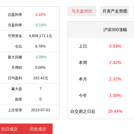
与大盘对比
月资产走势图
总盈利率
3.18%
月盈利率
-0.15%
沪深300涨幅
可用资金
4,809,171.1元
上日
0.93%
仓位
6.78%
最大回撤
-3.09%
本周
2.32%
月周转
0.00%
日均盈利
152.42元
本月
2.32%
赢大盘
7
今年
1.39%
勋章
0
上次登录
2013-07-01
自交易之日起
25.44%
当日成交
历史成交