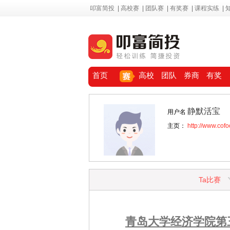
叩富简投
|
高校赛
|
团队赛
|
有奖赛
|
课程实练
|
首页
高校
团队
券商
有奖
静默活宝
用户名
主页：
http://www.cof
Ta比赛
青岛大学经济学院第