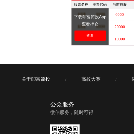
股票名称
股票代码
当前持股
****
****
6000
下载叩富简投App
查看持仓
****
****
20000
查看
****
****
10000
关于叩富简投
高校大赛
/
/
公众服务
微信服务，随时可得